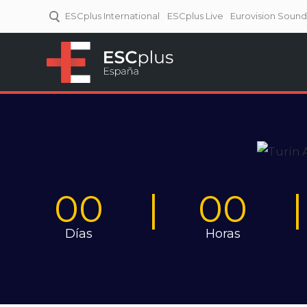
ESCplus International
ESCplus Live
Eurovision Soun
ESCplus España
Tu punto de referencia al
Eurovisión y NFs.
00
00
Días
Horas