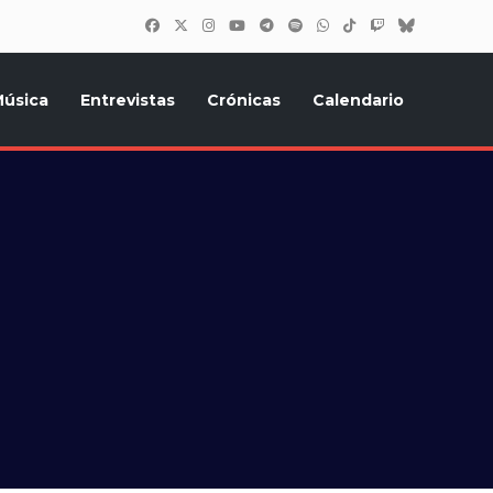
úsica
Entrevistas
Crónicas
Calendario
inión, Eurostars, y todo lo relacionado con el festival de