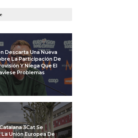
re
en Descarta Una Nueva
bre La Participación De
urovisión Y Niega Que El
raviese Problemas
 Catalana 3Cat Se
A La Unión Europea De