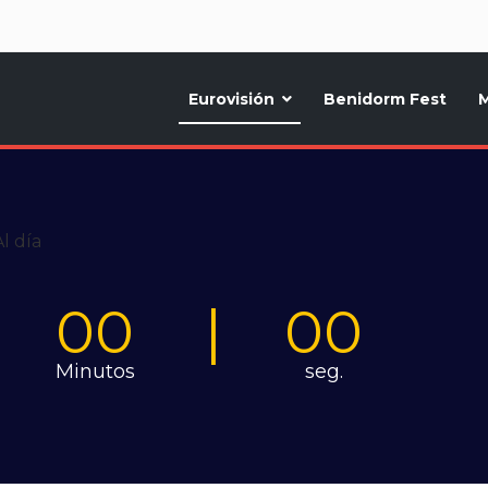
d
Eurovisión
Benidorm Fest
M
ternativo sobre la música y fiestas de toda Europa, Noticias diarias, op
00
00
Minutos
seg.