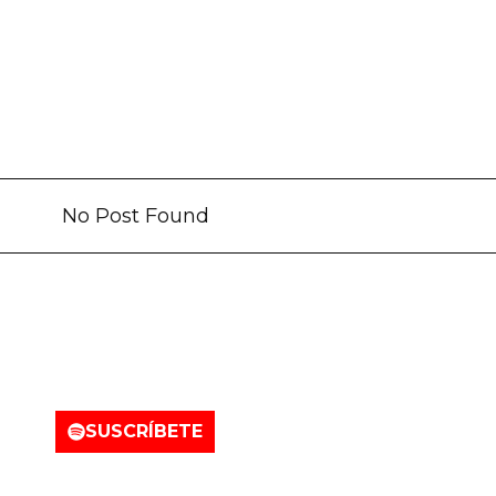
No Post Found
tro canal de Spotify
SUSCRÍBETE