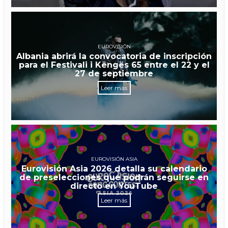
EUROVISIÓN
Albania abrirá la convocatoria de inscripción
para el Festivali i Këngës 65 entre el 22 y el
27 de septiembre
Leer más
EUROVISIÓN ASIA
Eurovisión Asia 2026 detalla su calendario
de preselecciones que podrán seguirse en
directo en YouTube
Leer más