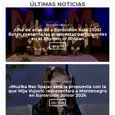
ÚLTIMAS NOTICIAS
EUROVISIÓN ASIA
¡Una de ellas irá a Eurovisión Asia 2026!
Bután presenta las propuestas participantes
en el Rhythm of Bhutan
Leer más
EUROVISIÓN JUNIOR
«Muzika Nas Spaja» será la propuesta con la
que Mija Vujović representará a Montenegro
en Eurovisión Junior 2026
Leer más