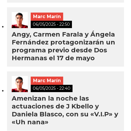
Marc Marín
06/05/2025 - 22:50
Angy, Carmen Farala y Ángela
Fernández protagonizarán un
programa previo desde Dos
Hermanas el 17 de mayo
Marc Marín
06/05/2025 - 22:40
Amenizan la noche las
actuaciones de J Kbello y
Daniela Blasco, con su «V.I.P» y
«Uh nana»