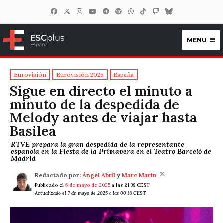
MENU
ESCplus España
Eurovisión
Eurovisión 2025
España
Sigue en directo el minuto a
minuto de la despedida de
Melody antes de viajar hasta
Basilea
RTVE prepara la gran despedida de la representante
española en la Fiesta de la Primavera en el Teatro Barceló de
Madrid
Redactado por:
Ángel Abril
y
Marc Marín
Publicado el
6 de mayo de 2025
a las 21:39 CEST
Actualizado el 7 de mayo de 2025 a las 00:18 CEST