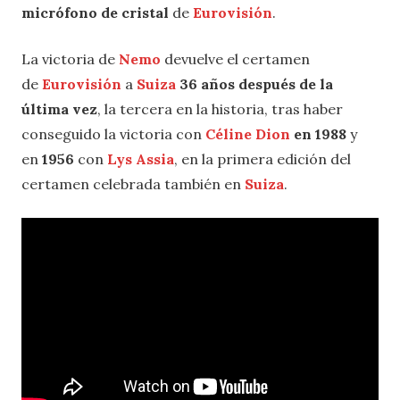
micrófono de cristal
de
Eurovisión
.
La victoria de
Nemo
devuelve el certamen
de
Eurovisión
a
Suiza
36 años después de la
última vez
, la tercera en la historia, tras haber
conseguido la victoria con
Céline Dion
en 1988
y
en
1956
con
Lys Assia
, en la primera edición del
certamen celebrada también en
Suiza
.