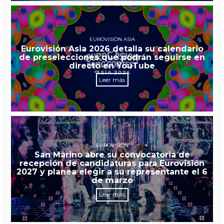
EUROVISIÓN ASIA
Eurovisión Asia 2026 detalla su calendario
de preselecciones que podrán seguirse en
directo en YouTube
Leer más
EUROVISIÓN
San Marino abre su convocatoria de
recepción de candidaturas para Eurovisión
2027 y planea elegir a su representante el 6
de marzo
Leer más