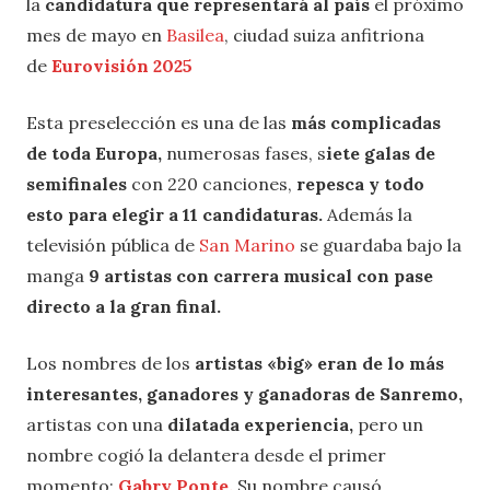
la
candidatura que representará al país
el próximo
mes de mayo en
Basilea
, ciudad suiza anfitriona
de
Eurovisión 2025
Esta preselección es una de las
más complicadas
de toda Europa,
numerosas fases, s
iete galas de
semifinales
con 220 canciones,
repesca y todo
esto para elegir a 11 candidaturas.
Además la
televisión pública de
San Marino
se guardaba bajo la
manga
9 artistas con carrera musical con pase
directo a la gran final.
Los nombres de los
artistas «big» eran de lo más
interesantes, ganadores y ganadoras de Sanremo,
artistas con una
dilatada experiencia,
pero un
nombre cogió la delantera desde el primer
momento:
Gabry Ponte.
Su nombre causó