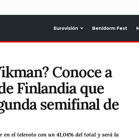
d
Eurovisión
Benidorm Fest
M
ternativo sobre la música y fiestas de toda Europa, Noticias diarias, op
Vikman? Conoce a
de Finlandia que
egunda semifinal de
n el televoto con un 41,04% del total y será la