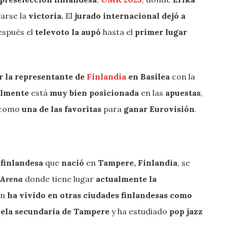
varse la
victoria.
El
jurado internacional dejó a
spués el
televoto la aupó
hasta el
primer lugar
r la representante de
Finlandia
en Basilea
con la
almente
está
muy bien posicionada
en las
apuestas
,
 como
una de las favoritas
para
ganar
Eurovisión
.
 finlandesa
que
nació
en
Tampere, Finlandia
, se
 Arena
donde tiene lugar
actualmente la
én
ha vivido en otras ciudades finlandesas como
uela secundaria de Tampere
y ha estudiado
pop jazz