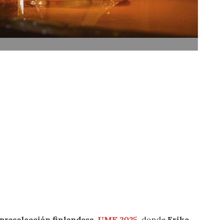
 preselección finlandesa
,
UMK 2025
, donde
Erika