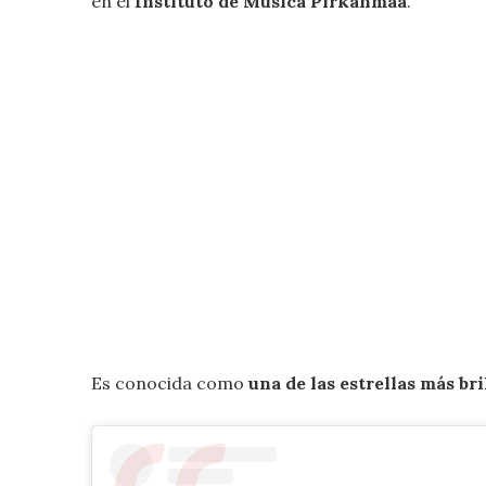
en el
Instituto de Música Pirkanmaa
.
Es conocida como
una de las estrellas más br