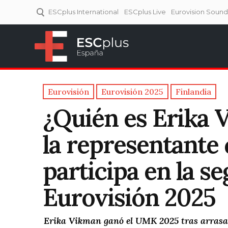
ESCplus International
ESCplus Live
Eurovision Soun
ESCplus España
Tu punto de referencia al
Eurovisión y NFs.
Eurovisión
Eurovisión 2025
Finlandia
¿Quién es Erika 
la representante 
participa en la s
Eurovisión 2025
Erika Vikman ganó el UMK 2025 tras arrasar e