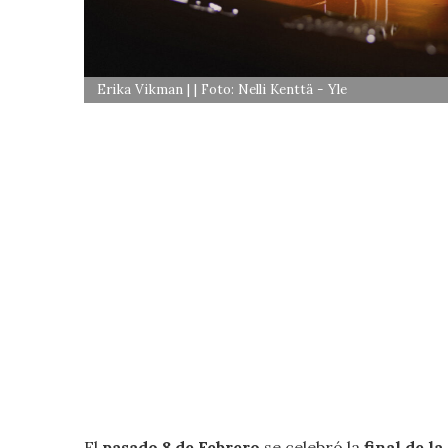
Erika Vikman | | Foto: Nelli Kenttä - Yle
El
pasado 8 de Febrero
se celebró la
final de la