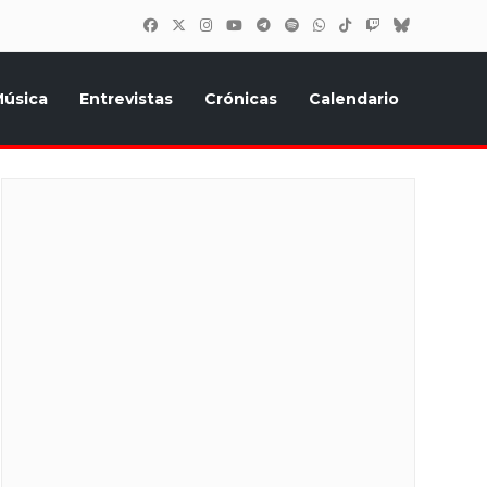
úsica
Entrevistas
Crónicas
Calendario
inión, Eurostars, y todo lo relacionado con el festival de