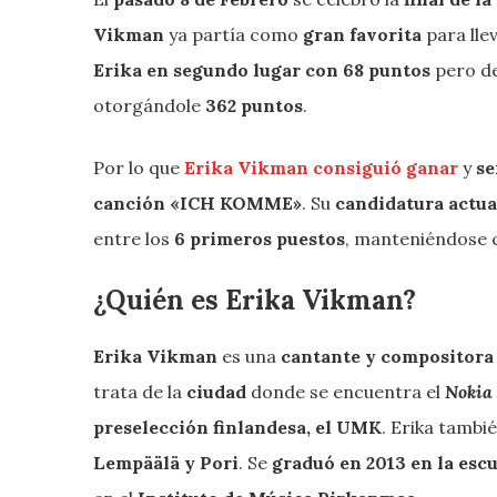
Vikman
ya partía como
gran favorita
para lle
Erika en segundo lugar con 68 puntos
pero de
otorgándole
362 puntos
.
Por lo que
Erika Vikman consiguió ganar
y
se
canción «ICH KOMME»
. Su
candidatura actu
entre los
6 primeros puestos
, manteniéndose
¿Quién es Erika Vikman?
Erika Vikman
es una
cantante y compositora
trata de la
ciudad
donde se encuentra el
Nokia
preselección finlandesa, el UMK
. Erika tambi
Lempäälä y Pori
. Se
graduó en 2013 en la esc