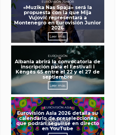
EUROVISIÓN JUNIOR
«Muzika Nas Spaja» será la
propuesta con la que Mija
Vujović representará a
Montenegro en Eurovisión Junior
2026
Leer más
EUROVISIÓN
Albania abrirá la convocatoria de
inscripción para el Festivali i
Këngës 65 entre el 22 y el 27 de
septiembre
Leer más
EUROVISIÓN ASIA
Eurovisión Asia 2026 detalla su
calendario de preselecciones
que podrán seguirse en directo
en YouTube