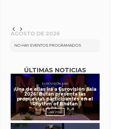
AGOSTO DE 2026
NO HAY EVENTOS PROGRAMADOS
ÚLTIMAS NOTICIAS
EUROVISIÓN ASIA
¡Una de ellas irá a Eurovisión Asia
2026! Bután presenta las
propuestas participantes en el
Rhythm of Bhutan
Leer más