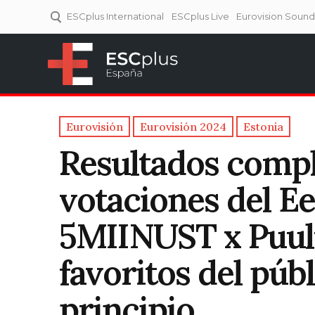
ESCplus International
ESCplus Live
Eurovision Soun
ESCplus España
Tu punto de referencia al
Eurovisión y NFs.
Eurovisión
Eurovisión 2024
Estonia
Resultados compl
votaciones del Ee
5MIINUST x Puul
favoritos del púb
principio