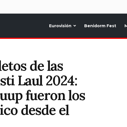
d
Eurovisión
Benidorm Fest
M
ternativo sobre la música y fiestas de toda Europa, Noticias diarias, op
etos de las
sti Laul 2024:
uup fueron los
lico desde el