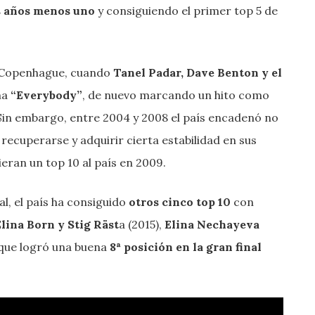
os años menos uno
y consiguiendo el primer top 5 de
Copenhague, cuando
Tanel Padar, Dave Benton y el
ma
“Everybody”
, de nuevo marcando un hito como
 Sin embargo, entre 2004 y 2008 el país encadenó no
ó recuperarse y adquirir cierta estabilidad en sus
ieran un top 10 al país en 2009.
l, el país ha consiguido
otros cinco top 10
con
Elina Born y Stig Räst
a (2015),
Elina Nechayeva
 que logró una buena
8ª posición en la gran final