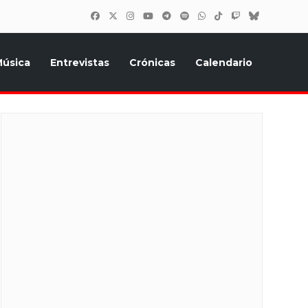
úsica
Entrevistas
Crónicas
Calendario
inión, Eurostars, y todo lo relacionado con el festival de