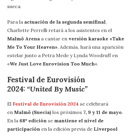
sueca.
Para la
actuación de la segunda semifinal
,
Charlotte Perrelli retará a los asistentes en el
Malmö Arena
a cantar en
versión karaoke «Take
Me To Your Heaven»
. Además, hará una aparición
estelar junto a Petra Mede y Lynda Woodruff en
«
We Just Love Eurovision Too Much
«.
Festival de
Eurovisión
2024:
“United By Music”
El
Festival de Eurovisión 2024
se celebrará
en
Malmö (Suecia)
los próximos
7, 9 y 11 de mayo
.
En la
68º edición
se
mantiene el nivel de
participación
en la edición previa de
Liverpool