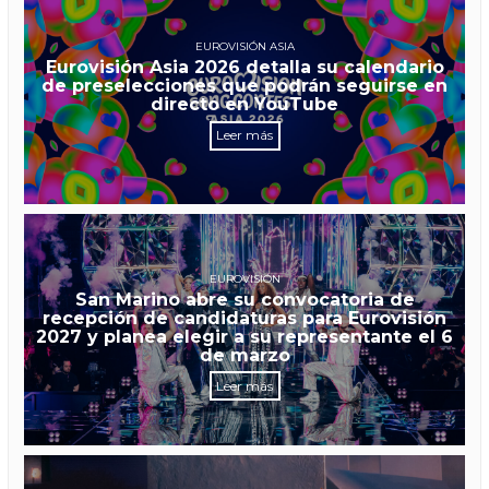
EUROVISIÓN ASIA
Eurovisión Asia 2026 detalla su calendario
de preselecciones que podrán seguirse en
directo en YouTube
Leer más
EUROVISIÓN
San Marino abre su convocatoria de
recepción de candidaturas para Eurovisión
2027 y planea elegir a su representante el 6
de marzo
Leer más