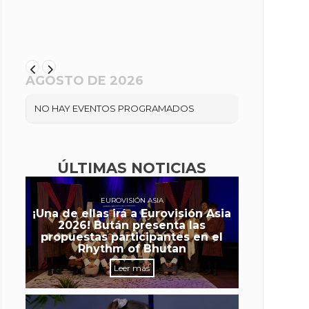
AGOSTO DE 2026
NO HAY EVENTOS PROGRAMADOS
ÚLTIMAS NOTICIAS
EUROVISIÓN ASIA
¡Una de ellas irá a Eurovisión Asia
2026! Bután presenta las
propuestas participantes en el
Rhythm of Bhutan
Leer más