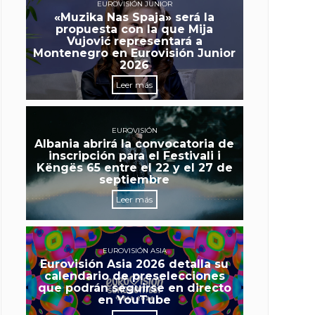
EUROVISIÓN JUNIOR
«Muzika Nas Spaja» será la
propuesta con la que Mija
Vujović representará a
Montenegro en Eurovisión Junior
2026
Leer más
EUROVISIÓN
Albania abrirá la convocatoria de
inscripción para el Festivali i
Këngës 65 entre el 22 y el 27 de
septiembre
Leer más
EUROVISIÓN ASIA
Eurovisión Asia 2026 detalla su
calendario de preselecciones
que podrán seguirse en directo
en YouTube