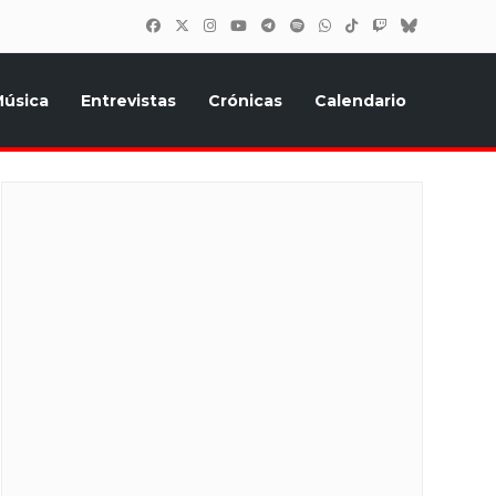
úsica
Entrevistas
Crónicas
Calendario
inión, Eurostars, y todo lo relacionado con el festival de