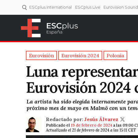
ESCplus International
ESCplus Live
Eurovision Soun
ESCplus España
Tu punto de referencia al
Eurovisión y NFs.
Eurovisión
Eurovisión 2024
Polonia
Luna representar
Eurovisión 2024
La artista ha sido elegida internamente para
próximo mes de mayo en Malmö con un tema
Redactado por:
Jesús Álvarez
Publicado el
19 de febrero de 2024
a las 09:00 
Actualizado el 21 de febrero de 2024 a las 15:11 CET