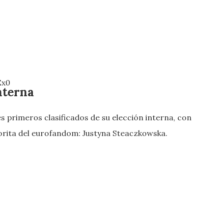
Zx0
nterna
es primeros clasificados de su elección interna, con
vorita del eurofandom: Justyna Steaczkowska.