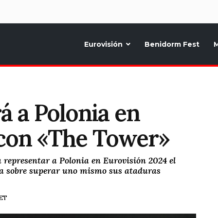
d
Eurovisión
Benidorm Fest
M
ternativo sobre la música y fiestas de toda Europa, Noticias diarias, op
á a Polonia en
 con «The Tower»
 representar a Polonia en Eurovisión 2024 el
 sobre superar uno mismo sus ataduras
CET