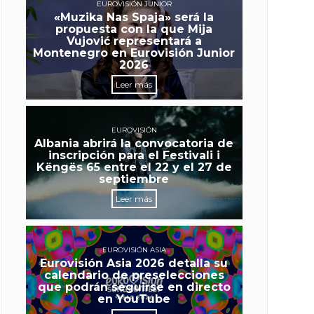
EUROVISIÓN JUNIOR
«Muzika Nas Spaja» será la
propuesta con la que Mija
Vujović representará a
Montenegro en Eurovisión Junior
2026
Leer más
EUROVISIÓN
Albania abrirá la convocatoria de
inscripción para el Festivali i
Këngës 65 entre el 22 y el 27 de
septiembre
Leer más
EUROVISIÓN ASIA
Eurovisión Asia 2026 detalla su
calendario de preselecciones
que podrán seguirse en directo
en YouTube