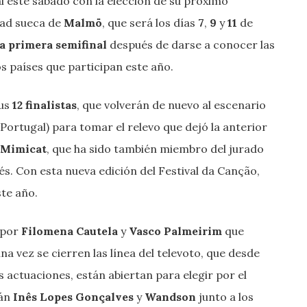
l este sábado con la elección de su próximo
dad sueca de
Malmö
, que será los días
7
,
9
y
11
de
a primera semifinal
después de darse a conocer las
s países que participan este año.
sus
12 finalistas
, que volverán de nuevo al escenario
 Portugal) para tomar el relevo que dejó la anterior
Mimicat
, que ha sido también miembro del jurado
és. Con esta nueva edición del Festival da Canção,
te año.
 por
Filomena Cautela
y
Vasco Palmeirim
que
na vez se cierren las línea del televoto, que desde
s actuaciones, están abiertan para elegir por el
rán
Inês Lopes Gonçalves
y
Wandson
junto a los