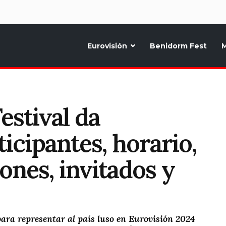
d
Eurovisión
Benidorm Fest
M
ternativo sobre la música y fiestas de toda Europa, Noticias diarias, op
Festival da
icipantes, horario,
ones, invitados y
para representar al país luso en Eurovisión 2024