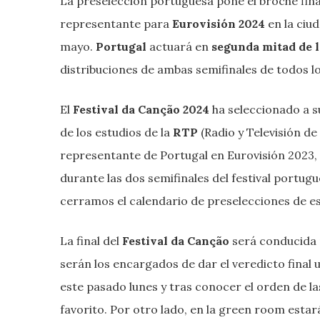
La preselección portuguesa pone el broche fina
representante para
Eurovisión 2024
en la ciu
mayo.
Portugal
actuará en
segunda mitad de l
distribuciones de ambas semifinales de todos lo
El
Festival da Canção 2024
ha seleccionado a 
de los estudios de la
RTP
(Radio y Televisión de
representante de Portugal en Eurovisión 2023,
durante las dos semifinales del festival portugu
cerramos el calendario de preselecciones de es
La final del
Festival da Canção
será conducida
serán los encargados de dar el veredicto final u
este pasado lunes y tras conocer el orden de la
favorito. Por otro lado, en la green room esta