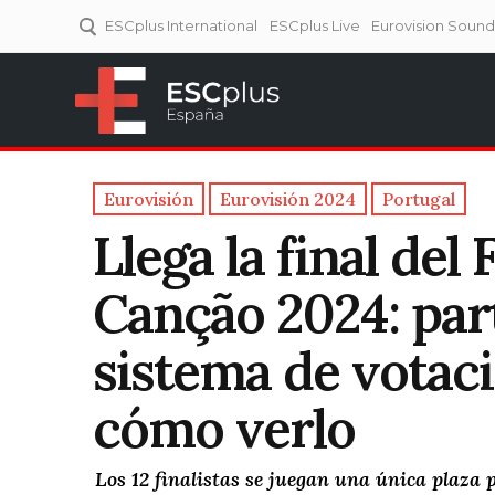
ESCplus International
ESCplus Live
Eurovision Soun
ESCplus España
Tu punto de referencia al
Eurovisión y NFs.
Eurovisión
Eurovisión 2024
Portugal
Llega la final del 
Canção 2024: part
sistema de votaci
cómo verlo
Los 12 finalistas se juegan una única plaza 