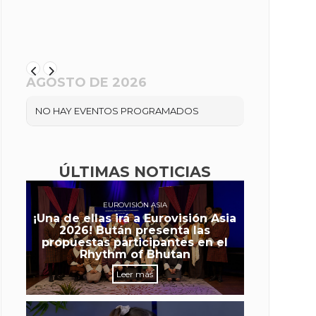
AGOSTO DE 2026
NO HAY EVENTOS PROGRAMADOS
ÚLTIMAS NOTICIAS
EUROVISIÓN ASIA
¡Una de ellas irá a Eurovisión Asia
2026! Bután presenta las
propuestas participantes en el
Rhythm of Bhutan
Leer más