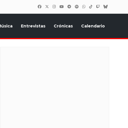
úsica
Entrevistas
Crónicas
Calendario
inión, Eurostars, y todo lo relacionado con el festival de