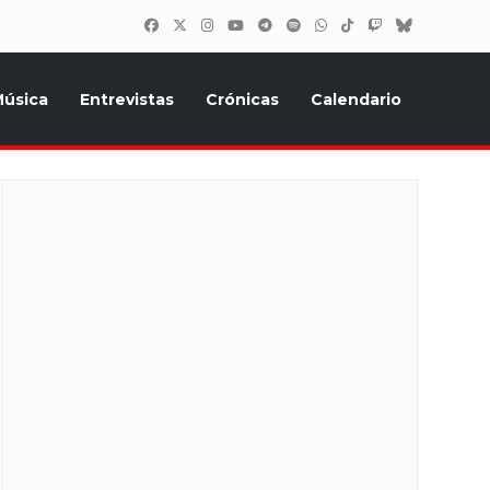
úsica
Entrevistas
Crónicas
Calendario
inión, Eurostars, y todo lo relacionado con el festival de