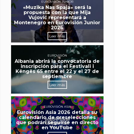
EUROVISIÓN JUNIOR
«Muzika Nas Spaja» será la
propuesta con la que Mija
Vujović representará a
Montenegro en Eurovisión Junior
2026
Leer más
EUROVISIÓN
Albania abrirá la convocatoria de
inscripción para el Festivali i
Këngës 65 entre el 22 y el 27 de
septiembre
Leer más
EUROVISIÓN ASIA
Eurovisión Asia 2026 detalla su
calendario de preselecciones
que podrán seguirse en directo
en YouTube