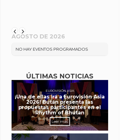
AGOSTO DE 2026
NO HAY EVENTOS PROGRAMADOS
ÚLTIMAS NOTICIAS
EUROVISIÓN ASIA
¡Una de ellas irá a Eurovisión Asia
2026! Bután presenta las
propuestas participantes en el
Rhythm of Bhutan
Leer más