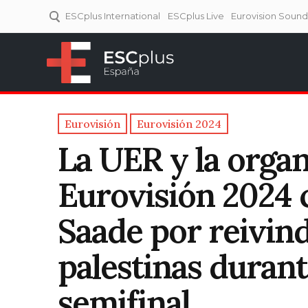
ESCplus International
ESCplus Live
Eurovision Soun
ESCplus España
Tu punto de referencia al
Eurovisión y NFs.
Eurovisión
Eurovisión 2024
La UER y la orga
Eurovisión 2024 
Saade por reivind
palestinas durant
semifinal