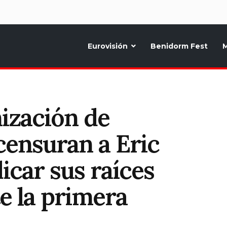
d
Eurovisión
Benidorm Fest
M
ternativo sobre la música y fiestas de toda Europa, Noticias diarias, op
nización de
censuran a Eric
icar sus raíces
e la primera