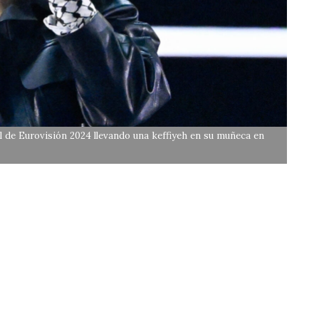
al de Eurovisión 2024 llevando una keffiyeh en su muñeca en