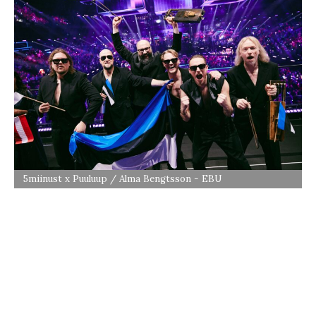
5miinust x Puuluup / Alma Bengtsson - EBU