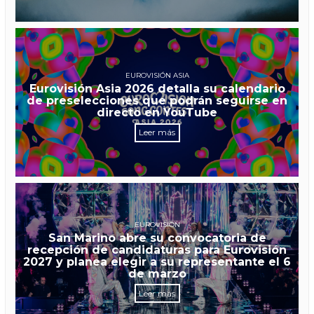
EUROVISIÓN ASIA
Eurovisión Asia 2026 detalla su calendario
de preselecciones que podrán seguirse en
directo en YouTube
Leer más
EUROVISIÓN
San Marino abre su convocatoria de
recepción de candidaturas para Eurovisión
2027 y planea elegir a su representante el 6
de marzo
Leer más