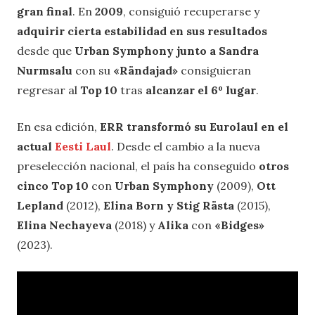
gran final
. En
2009
, consiguió recuperarse y
adquirir cierta estabilidad en sus resultados
desde que
Urban Symphony junto a Sandra
Nurmsalu
con su
«Rändajad»
consiguieran
regresar al
Top 10
tras
alcanzar el 6º lugar
.
En esa edición,
ERR transformó su Eurolaul en el
actual
Eesti Laul
. Desde el cambio a la nueva
preselección nacional, el país ha conseguido
otros
cinco Top 10
con
Urban Symphony
(2009),
Ott
Lepland
(2012),
Elina Born y Stig Rästa
(2015),
Elina Nechayeva
(2018) y
Alika
con
«Bidges»
(2023).