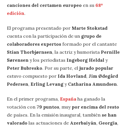
canciones del certamen europeo
en su
68º
edición
.
El programa presentado por
Marte Stokstad
cuenta con la participación de un
grupo de
colaboradores expertos
formado por el cantante
Stian Thorbjørnsen
, la actriz y humorista
Pernille
Sørensen
y los periodistas
Ingeborg Heldal
y
Peter Bubresko
. Por su parte, el
jurado popular
estuvo compuesto por
Ida Hovland
,
Jim Ødegård
Pedersen
,
Erling Levang
y
Catharina Amundsen
.
En el primer programa,
España
ha ganado la
votación con
79 puntos
, muy
por encima del resto
de países. En la emisión inaugural, también
se han
valorado
las actuaciones de
Azerbaiyán
,
Georgia
,