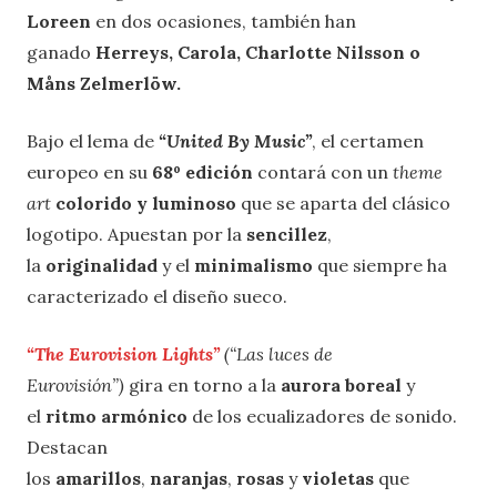
Loreen
en dos ocasiones, también han
ganado
Herreys, Carola, Charlotte Nilsson o
Måns Zelmerlöw.
Bajo el lema de
“United By Music”
, el certamen
europeo en su
68º edición
contará con un
theme
art
colorido y luminoso
que se aparta del clásico
logotipo. Apuestan por la
sencillez
,
la
originalidad
y el
minimalismo
que siempre ha
caracterizado el diseño sueco.
“The Eurovision Lights”
(“Las luces de
Eurovisión”)
gira en torno a la
aurora boreal
y
el
ritmo armónico
de los ecualizadores de sonido.
Destacan
los
amarillos
,
naranjas
,
rosas
y
violetas
que