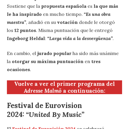
Sostiene que la
propuesta española
es
la que más
le ha inspirado
en mucho tiempo.
“Es una obra
maestra”
, añadió en su
votación
donde le otorgó
los
12 puntos
. Misma puntuación que le entregó
Ingeborg Heldal
:
“Larga vida a la desvergüenza”
.
En cambio, el
jurado popular
ha sido más unánime
la
otorgar su máxima puntuación
en
tres
ocasiones
.
Vuelve a ver el
primer programa
del
Adresse Malmö
a continuación:
Festival de
Eurovision
2024:
“United By Music”
El
Festival de Eurovisión 2024
se celebrará