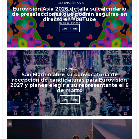
EUROVISIÓN ASIA
Eurovisión Asia 2026 detalla su calendario
de preselecciones que podrán seguirse en
directo en YouTube
Leer más
EUROVISIÓN
San Marino abre su convocatoria de
recepción de candidaturas para Eurovisión
2027 y planea elegir a su representante el 6
de marzo
Leer más