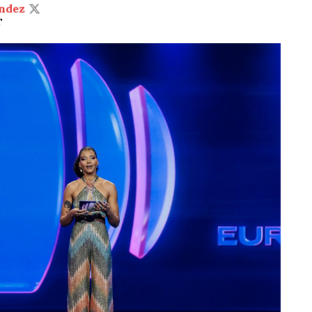
ndez
T