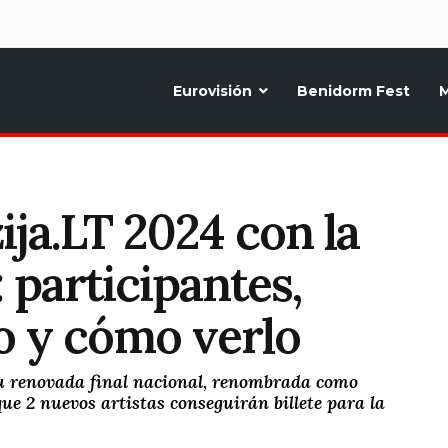
d
Eurovisión
Benidorm Fest
M
ternativo sobre la música y fiestas de toda Europa, Noticias diarias, op
ja.LT 2024 con la
 participantes,
o y cómo verlo
su renovada final nacional, renombrada como
que 2 nuevos artistas conseguirán billete para la