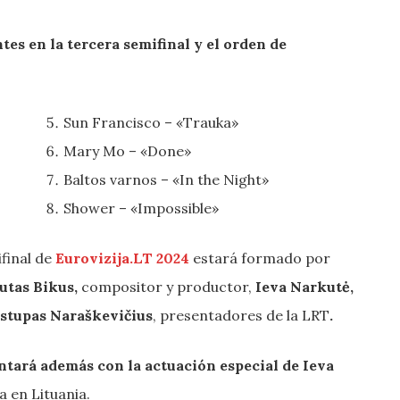
tes en la tercera semifinal y el orden de
Sun Francisco – «Trauka»
Mary Mo – «Done»
Baltos varnos – «In the Night»
Shower –
«Impossible»
final de
Eurovizija.LT 2024
estará formado por
autas Bikus,
compositor y productor,
Ieva Narkutė,
istupas Naraškevičius
, presentadores de la LRT
.
ntará además con la actuación especial de
Ieva
 en Lituania.