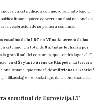
renueva en esta edición con nuevo formato bajo el
 pública lituana quiere convertir su final nacional en
ras la celebración de su primera semifinal.
los
estudios de la LRT en Vilna
, la
tercera de las
men este año
.
Un total de
8 artistas lucharán por
a la
gran final
del certamen, que tendrá lugar el 17
adio, en el
Švyturio Arena de Klaipėda
. La tercera
acional lituana, que tendrá de
anfitrionas
a
Gabrielė
ų Trilikauską) en el backstage, dará comienzo a las
ra semifinal de Eurovizija.LT