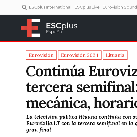
ESCplus International
ESCplus Live
Eurovision Soun
ESCplus España
Tu punto de referencia al
Eurovisión y NFs.
Eurovisión
Eurovisión 2024
Lituania
Continúa Eurovizi
tercera semifinal:
mecánica, horari
La televisión pública lituana continúa con 
Eurovizija.LT con la tercera semifinal en la 
gran final