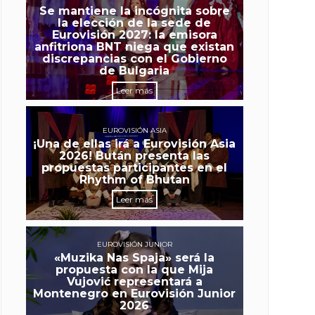
Se mantiene la incógnita sobre
la elección de la sede de
Eurovisión 2027: la emisora
anfitriona BNT niega que existan
discrepancias con el Gobierno
de Bulgaria
Leer más
EUROVISIÓN ASIA
¡Una de ellas irá a Eurovisión Asia
2026! Bután presenta las
propuestas participantes en el
Rhythm of Bhutan
Leer más
EUROVISIÓN JUNIOR
«Muzika Nas Spaja» será la
propuesta con la que Mija
Vujović representará a
Montenegro en Eurovisión Junior
2026