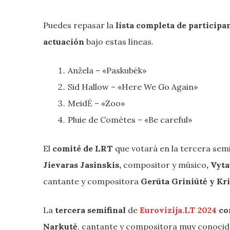
Puedes repasar la
lista completa de participan
actuación
bajo estas líneas.
Anžela – «Paskubėk»
Sid Hallow – «Here We Go Again»
MeidĖ – «Zoo»
Pluie de Comètes – «Be careful»
El
comité de LRT
que votará en la tercera semi
Jievaras Jasinskis,
compositor y músico
, Vyt
cantante y compositora
Gerūta Griniūtė
y Kr
La
tercera semifinal
de
Eurovizija.LT 2024
co
Narkutė
, cantante y compositora muy conocida