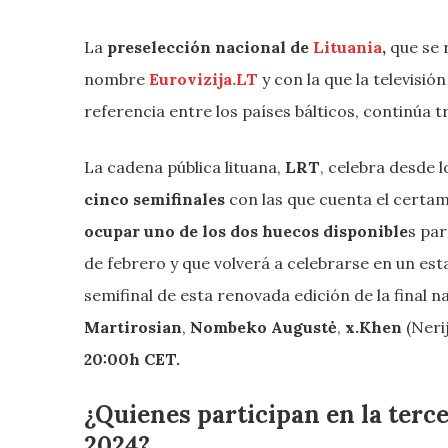
La
preselección nacional de
Lituania
,
que se 
nombre
Eurovizija.LT
y con la que la televisión
referencia entre los países bálticos, continúa t
La cadena pública lituana,
LRT
, celebra desde 
cinco semifinales
con las que cuenta el certa
ocupar uno de los dos huecos disponible
s par
de febrero y que volverá a celebrarse en un est
semifinal de esta renovada edición de la final n
Martirosian
,
Nombeko Augustė
,
x.Khen
(Nerij
20:00h CET.
¿Quienes participan en la terce
2024?