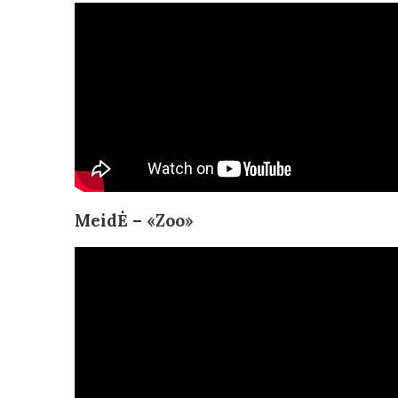
MeidĖ – «Zoo»