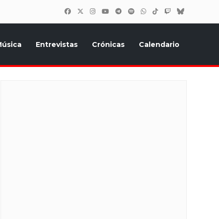
úsica
Entrevistas
Crónicas
Calendario
inión, Eurostars, y todo lo relacionado con el festival de