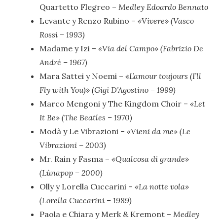
Quartetto Flegreo –
Medley Edoardo Bennato
Levante y Renzo Rubino –
«Vivere» (Vasco
Rossi – 1993)
Madame y Izi –
«Via del Campo» (Fabrizio De
André – 1967)
Mara Sattei y Noemi –
«L’amour toujours (I’ll
Fly with You)» (Gigi D’Agostino – 1999)
Marco Mengoni y The Kingdom Choir –
«Let
It Be» (The Beatles – 1970)
Modà y Le Vibrazioni –
«Vieni da me» (Le
Vibrazioni – 2003)
Mr. Rain y Fasma –
«Qualcosa di grande»
(Lùnapop – 2000)
Olly y Lorella Cuccarini –
«La notte vola»
(Lorella Cuccarini – 1989)
Paola e Chiara y Merk & Kremont –
Medley