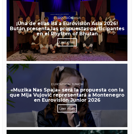
EUROVISIÓN ASIA
¡Una de ellas irá a Eurovisión Asia 2026!
Bután presenta las propuestas participantes
en el Rhythm of Bhutan
Leer más
EUROVISIÓN JUNIOR
«Muzika Nas Spaja» será la propuesta con la
que Mija Vujović representará a Montenegro
en Eurovisión Junior 2026
Leer más