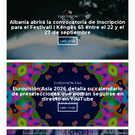
EUROVISIÓN
Albania abrirá la convocatoria de inscripción
para el Festivali i Këngës 65 entre el 22 y el
27 de septiembre
Leer más
EUROVISIÓN ASIA
Eurovisión Asia 2026 detalla su calendario
de preselecciones que podrán seguirse en
directo en YouTube
Leer más