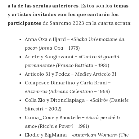
a la de las seratas anteriores
. Estos son los
temas
y artistas invitados con los que cantarán los
participantes
de Sanremo 2023 en la cuarta serata:
Anna Oxa e Iljard –
«Shaba Un’emozione da
poco» (Anna Oxa – 1978)
Ariete y Sangiovanni –
«Centro di gravità
permanente» (Franco Battiato – 1981)
Articolo 31 y Fedez –
Medley Articolo 31
Colapesce Dimartino y Carla Bruni –
«Azzurro» (Adriano Celentano – 1968)
Colla Zio y Ditonellapiaga –
«Salirò» (Daniele
Silvestri – 2002)
Coma_Cose y Baustelle –
«Sarà perché ti
amo» (Ricchi e Poveri – 1981)
Elodie y BigMama –
«American Woman» (The