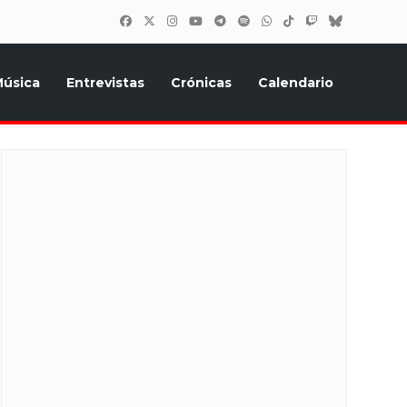
úsica
Entrevistas
Crónicas
Calendario
inión, Eurostars, y todo lo relacionado con el festival de