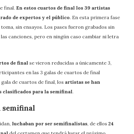
 final.
En estos cuartos de final los 39 artistas
urado de expertos y el público
. En esta primera fase
a toma, sin ensayos. Los pases fueron grabados sin
las canciones, pero en ningún caso cambiar ni letra
rtos de final
se vieron reducidas a únicamente 3,
ticipantes en las 3 galas de cuartos de final
gala de cuartos de final, los
artistas se han
 clasificados para la semifinal
.
a semifinal
Aidan,
luchaban por ser semifinalistas
, de ellos
24
inal
del certamen que tendrá lugar el próximo