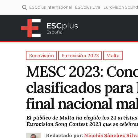
ESCplus International
ESCplus Live
Eurovision Soun
ESCplus España
Tu punto de referencia al
Eurovisión y NFs.
Eurovisión
Eurovisión 2023
Malta
MESC 2023: Cono
clasificados para 
final nacional ma
El público de Malta ha elegido los 24 artistas
Eurovision Song Contest 2023 que se celebrar
Redactado por:
Nicolás Sánchez Silv