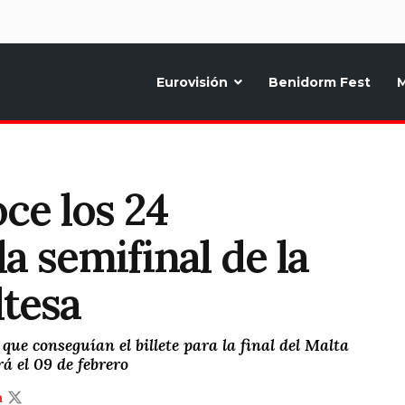
d
Eurovisión
Benidorm Fest
M
ternativo sobre la música y fiestas de toda Europa, Noticias diarias, op
ce los 24
la semifinal de la
ltesa
 que conseguían el billete para la final del Malta
á el 09 de febrero
a