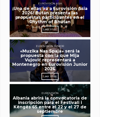
EUROVISIÓN ASIA
¡Una de ellas irá a Eurovisión Asia
2026! Bután presenta las
propuestas participantes en el
Rhythm of Bhutan
Leer más
EUROVISIÓN JUNIOR
«Muzika Nas Spaja» será la
propuesta con la que Mija
Vujović representará a
Montenegro en Eurovisión Junior
2026
Leer más
EUROVISIÓN
Albania abrirá la convocatoria de
inscripción para el Festivali i
Këngës 65 entre el 22 y el 27 de
septiembre