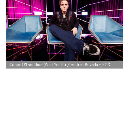
Conor O’Donohoe (Wild Youth) / Andres Poveda - RTÉ