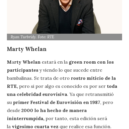
Ryan Turbridy. Foto: RTE
M
a
rty Whelan
M
a
rty Whelan
estará en la
green room con los
participantes
y viendo lo que sucede entre
bambalinas. Se trata de otro
rostro míticio de la
RTE,
pero si por algo es conocido es por ser
toda
una celebridad eurovisiva
. Ya que retransmitió
su
primer Festival de Eurovisión en 1987
, pero
desde
2000 lo ha hecho de manera
ininterrumpida,
por tanto, esta edición será
la
vigesimo cuarta vez
que realice esa función.