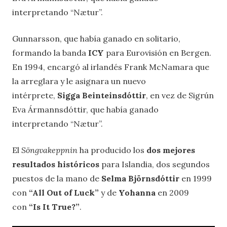
interpretando “Nætur”.
Gunnarsson, que había ganado en solitario,
formando la banda
ICY
para Eurovisión en Bergen.
En 1994, encargó al irlandés Frank McNamara que
la arreglara y le asignara un nuevo
intérprete,
Sigga Beinteinsdóttir
, en vez de Sigrún
Eva Ármannsdóttir, que había ganado
interpretando “Nætur”.
El
Söngvakeppnin
ha producido los
dos mejores
resultados históricos
para Islandia, dos segundos
puestos de la mano de
Selma Björnsdóttir
en 1999
con
“All Out of Luck”
y de
Yohanna
en 2009
con
“Is It True?”
.