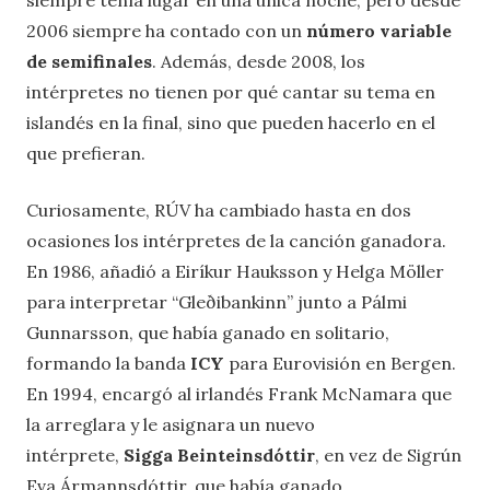
siempre tenía lugar en una única noche, pero desde
2006 siempre ha contado con un
número variable
de semifinales
. Además, desde 2008, los
intérpretes no tienen por qué cantar su tema en
islandés en la final, sino que pueden hacerlo en el
que prefieran.
Curiosamente, RÚV ha cambiado hasta en dos
ocasiones los intérpretes de la canción ganadora.
En 1986, añadió a Eiríkur Hauksson y Helga Möller
para interpretar “Gleðibankinn” junto a Pálmi
Gunnarsson, que había ganado en solitario,
formando la banda
ICY
para Eurovisión en Bergen.
En 1994, encargó al irlandés Frank McNamara que
la arreglara y le asignara un nuevo
intérprete,
Sigga Beinteinsdóttir
, en vez de Sigrún
Eva Ármannsdóttir, que había ganado