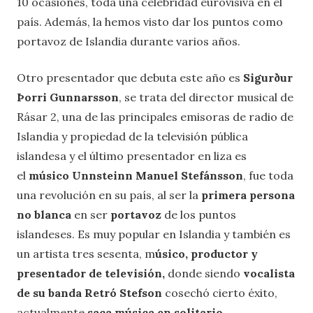
10 ocasiones, toda una celebridad eurovisiva en el
país. Además, la hemos visto dar los puntos como
portavoz de Islandia durante varios años.
Otro presentador que debuta este año es
Sigurður
Þorri Gunnarsson
, se trata del director musical de
Rásar 2, una de las principales emisoras de radio de
Islandia y propiedad de la televisión pública
islandesa y el último presentador en liza es
el
músico Unnsteinn Manuel Stefánsson
, fue toda
una revolución en su país, al ser la
primera persona
no blanca
en ser
portavoz
de los puntos
islandeses. Es muy popular en Islandia y también es
un artista tres sesenta, m
úsico, productor y
presentador de televisión,
donde siendo
vocalista
de su banda Retró Stefson
cosechó cierto éxito,
actualmente
saca música en solitario.