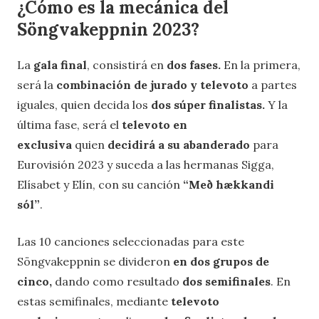
¿Cómo es la mecánica del
Söngvakeppnin 2023?
La
gala final
, consistirá en
dos fases.
En la primera,
será la
combinación de jurado y televoto
a partes
iguales, quien decida los
dos súper finalistas.
Y la
última fase, será el
televoto en
exclusiva
quien
decidirá a su abanderado
para
Eurovisión 2023 y suceda a las hermanas Sigga,
Elísabet y Elín, con su canción
“Með hækkandi
sól”
.
Las 10 canciones seleccionadas para este
Söngvakeppnin se divideron
en dos grupos de
cinco,
dando como resultado
dos semifinales
. En
estas semifinales, mediante
televoto