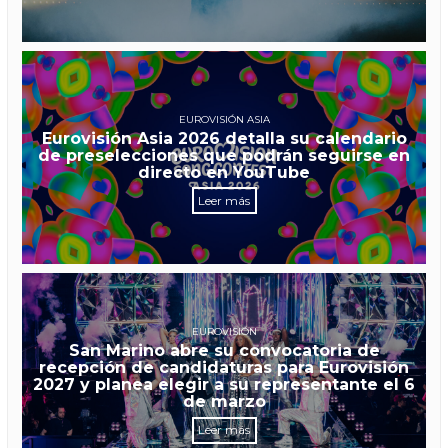
EUROVISIÓN ASIA
Eurovisión Asia 2026 detalla su calendario
de preselecciones que podrán seguirse en
directo en YouTube
Leer más
EUROVISIÓN
San Marino abre su convocatoria de
recepción de candidaturas para Eurovisión
2027 y planea elegir a su representante el 6
de marzo
Leer más