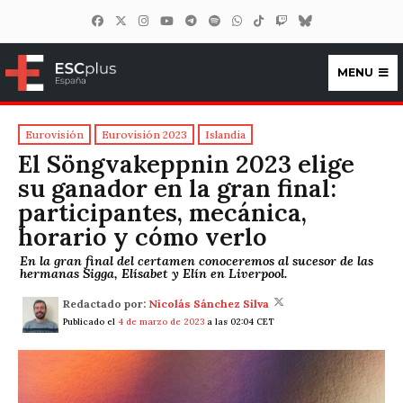
MENU
ESCplus España
Eurovisión
Eurovisión 2023
Islandia
El Söngvakeppnin 2023 elige
su ganador en la gran final:
participantes, mecánica,
horario y cómo verlo
En la gran final del certamen conoceremos al sucesor de las
hermanas Sigga, Elísabet y Elín en Liverpool.
Redactado por:
Nicolás Sánchez Silva
Publicado el
4 de marzo de 2023
a las 02:04 CET