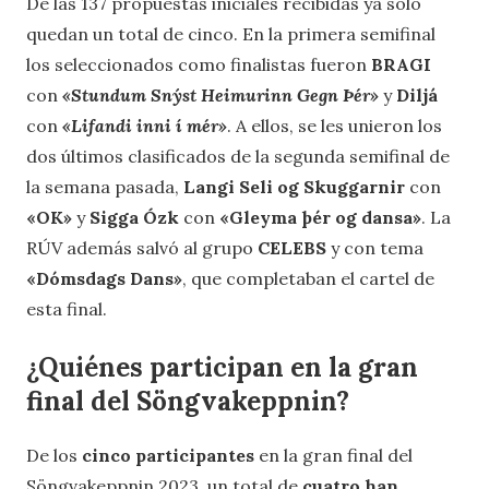
De las 137 propuestas iniciales recibidas ya solo
quedan un total de cinco. En la primera semifinal
los seleccionados como finalistas fueron
BRAGI
con
«Stundum Snýst Heimurinn Gegn Þér»
y
Diljá
con
«Lifandi inni í mér»
. A ellos, se les unieron los
dos últimos clasificados de la segunda semifinal de
la semana pasada,
Langi Seli og Skuggarnir
con
«OK»
y
Sigga Ózk
con
«Gleyma þér og dansa»
. La
RÚV además salvó al grupo
CELEBS
y con tema
«Dómsdags Dans»
, que completaban el cartel de
esta final.
¿Quiénes participan en la gran
final del Söngvakeppnin?
De los
cinco participantes
en la gran final del
Söngvakeppnin 2023, un total de
cuatro han