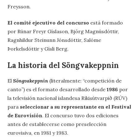
Freysson.
El comité ejecutivo del concurso
está formado
por Rúnar Freyr Gíslason, Björg Magnúsdóttir,
Ragnhildur Steinunn Jónsdóttir, Salóme
Þorkelsdóttir y Gísli Berg.
La historia del Söngvakeppnin
El
Söngvakeppnin
(literalmente: “competición de
canto”) es el formato desarrollado desde
1986
por
la televisión nacional islandesa Ríkisútvarpið (RÚV)
para
seleccionar a su representante en el Festival
de Eurovisión
. El concurso tuvo dos ediciones
antes de establecerse como preselección
eurovisiva, en 1981 y 1983.