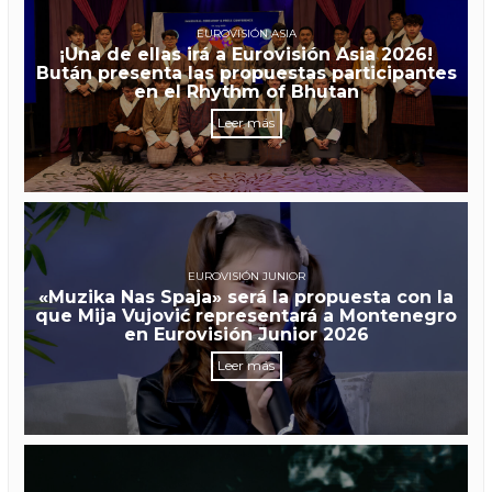
EUROVISIÓN ASIA
¡Una de ellas irá a Eurovisión Asia 2026!
Bután presenta las propuestas participantes
en el Rhythm of Bhutan
Leer más
EUROVISIÓN JUNIOR
«Muzika Nas Spaja» será la propuesta con la
que Mija Vujović representará a Montenegro
en Eurovisión Junior 2026
Leer más