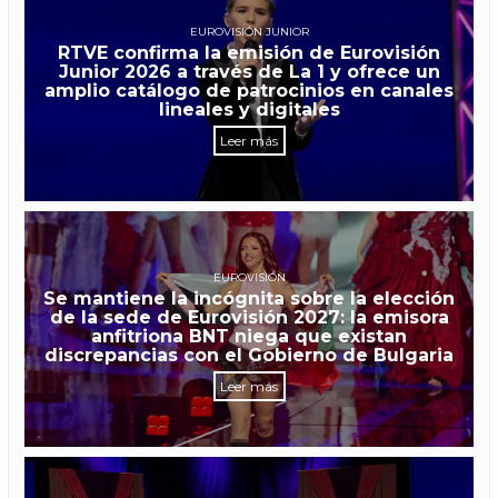
EUROVISIÓN JUNIOR
RTVE confirma la emisión de Eurovisión
Junior 2026 a través de La 1 y ofrece un
amplio catálogo de patrocinios en canales
lineales y digitales
Leer más
EUROVISIÓN
Se mantiene la incógnita sobre la elección
de la sede de Eurovisión 2027: la emisora
anfitriona BNT niega que existan
discrepancias con el Gobierno de Bulgaria
Leer más