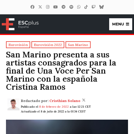
MENU
ESCplus España
Eurovisión
Eurovisión 2022
San Marino
San Marino presenta a sus
artistas consagrados para la
final de Una Voce Per San
Marino con la española
Cristina Ramos
Redactado por:
Cristhian Solano
Publicado el
8 de febrero de 2022
a las 12:21 CET
Actualizado el 8 de julio de 2022 a la 01:34 CEST