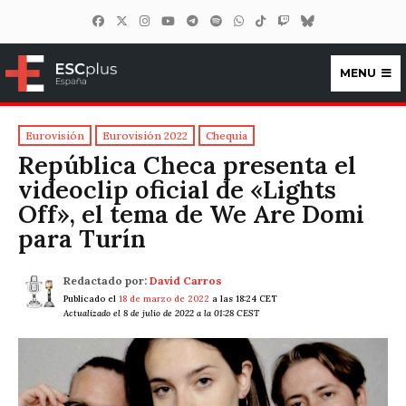
MENU
ESCplus España
Eurovisión
Eurovisión 2022
Chequia
República Checa presenta el
videoclip oficial de «Lights
Off», el tema de We Are Domi
para Turín
Redactado por:
David Carros
Publicado el
18 de marzo de 2022
a las 18:24 CET
Actualizado el 8 de julio de 2022 a la 01:28 CEST