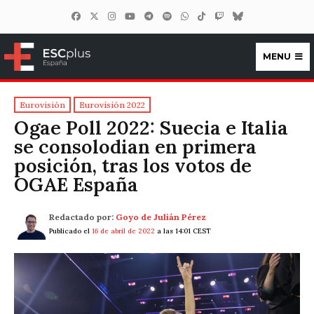
MENU
ESCplus España
Eurovisión
Eurovisión 2022
Ogae Poll 2022: Suecia e Italia
se consolodian en primera
posición, tras los votos de
OGAE España
Redactado por:
Goyo de Julián Pérez
Publicado el
16 de abril de 2022
a las 14:01 CEST