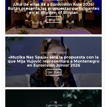
¡Una de ellas irá a Eurovisión Asia 2026!
Bután presenta las propuestas participantes
en el Rhythm of Bhutan
Leer más
EUROVISIÓN JUNIOR
«Muzika Nas Spaja» será la propuesta con la
que Mija Vujović representará a Montenegro
en Eurovisión Junior 2026
Leer más
EUROVISIÓN