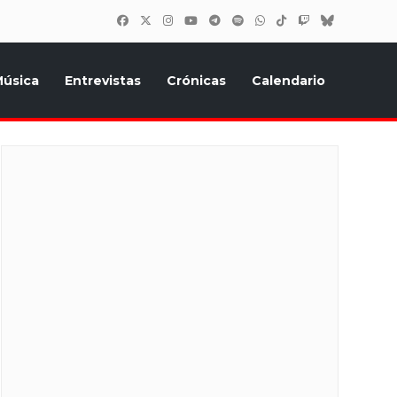
úsica
Entrevistas
Crónicas
Calendario
inión, Eurostars, y todo lo relacionado con el festival de