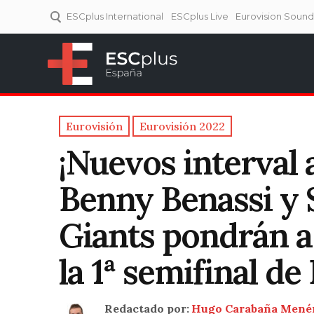
ESCplus International
ESCplus Live
Eurovision Soun
ESCplus España
Tu punto de referencia al
Eurovisión y NFs.
Eurovisión
Eurovisión 2022
¡Nuevos interval 
Benny Benassi y 
Giants pondrán a
la 1ª semifinal d
Redactado por:
Hugo Carabaña Mené