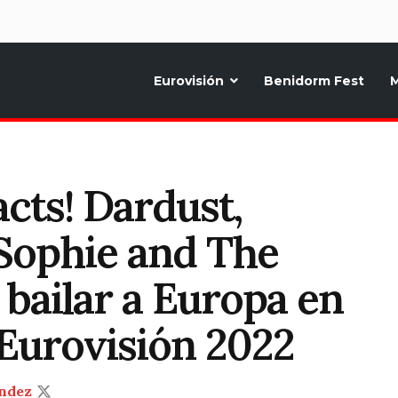
d
Eurovisión
Benidorm Fest
M
ternativo sobre la música y fiestas de toda Europa, Noticias diarias, op
acts! Dardust,
Sophie and The
 bailar a Europa en
e Eurovisión 2022
ndez