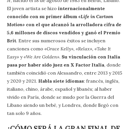
Jr, nacido el 18 de agosto de 1983 en Beirut, Líbano.
El joven artista se hizo
internacionalmente
conocido con su primer álbum
«Life in Cartoon
Motion»
con el que alcanzó la arrolladora cifra de
5,6 millones de discos vendidos y ganó el Premio
Brit
. Entre sus numerosos éxitos se incluyen
canciones como
«Grace Kelly», «Relax», «Take It
Easy»
y
«We Are Golden»
.
Su vinculación con Italia
pasa por haber sido juez en X Factor Italia
, donde
también coincidió con Alessandro, entre 2013 y 2015
y 2020 y 2021.
Habla siete idiomas
: francés, inglés,
italiano, chino, árabe, español y libanés; al haber
vivido en París, donde se mudo por la Guerra del
Líbano siendo un bebé, y Londres, donde llegó con
tan solo 9 años.
¿CÓMO SERÁ LA GRAN FINAL DE