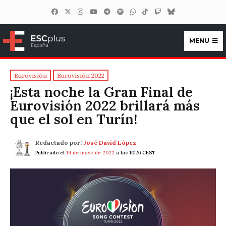
MENU
ESCplus España
Eurovisión
Eurovisión 2022
¡Esta noche la Gran Final de
Eurovisión 2022 brillará más
que el sol en Turín!
Redactado por:
José David López
Publicado el
14 de mayo de 2022
a las 10:26 CEST