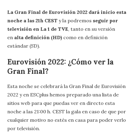
haciendo hasta ahora.
Tras el éxito de las
semifinales del Benidorm Fest se buscó aumentar el
interés por las rondas de clasificación del certamen
europeo, partiendo de la premisa de que el cambio
de cadena hará que más gente se acuerde de ver las
semifinales al ser proyectadas en una cadena con
más audiencia.
La Gran Final de Eurovisión 2022 dará inicio esta
noche a las 21h CEST
y la podremos
seguir por
televisión en La 1 de TVE
, tanto en su versión
en
alta definición (HD)
como en definición
estándar (SD).
Eurovisión 2022: ¿Cómo ver la
Gran Final?