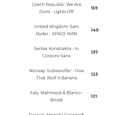
Spain: Chanel - SloMo
453
Sweden: Cornelia Jakobs -
249
Hold Me Closer
Czech Republic: We Are
159
Domi - Lights Off
United Kingdom: Sam
149
Ryder - SPACE MAN
Serbia: Konstrakta - In
137
Corpore Sano