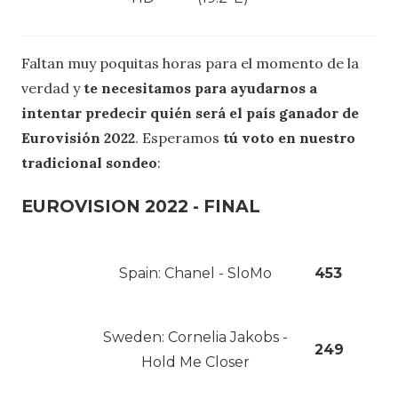
1.tv
Azerspace
Georgia
11095.00
Georgia
(46.0° E)
SVT1
Thor 5
Sweden
11216.00
HD
(0.8°W)
Hot Bird
Portugal
RTPi
11334.00
(13.0°E)
ONE
Astra
Germany
11052.75
HD
(19.2°E)
Faltan muy poquitas horas para el momento de la
verdad y
te necesitamos para ayudarnos a
intentar predecir quién será el país ganador de
Eurovisión 2022
. Esperamos
tú voto en nuestro
tradicional sondeo
:
EUROVISION 2022 - FINAL