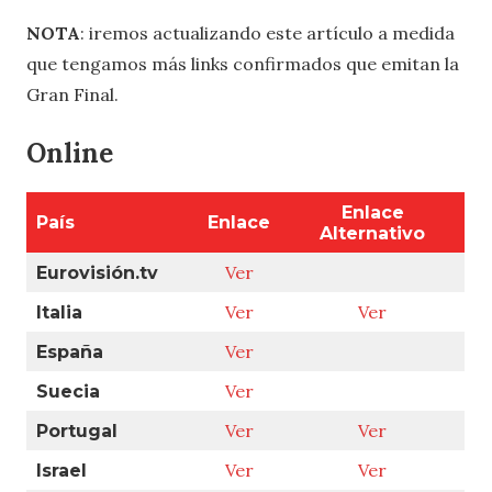
Esta noche se celebrará la Gran Final de Eurovisión
2022 y en ESCplus hemos preparado una lista de
sitios web para que puedas ver en directo esta
noche a las 21:00 h. CEST la gala en caso de que por
cualquier motivo no estés en casa para poder verlo
por televisión.
NOTA
: iremos actualizando este artículo a medida
que tengamos más links confirmados que emitan la
Gran Final.
Online
Enlace
País
Enlace
Alternativo
Ver
Eurovisión.tv