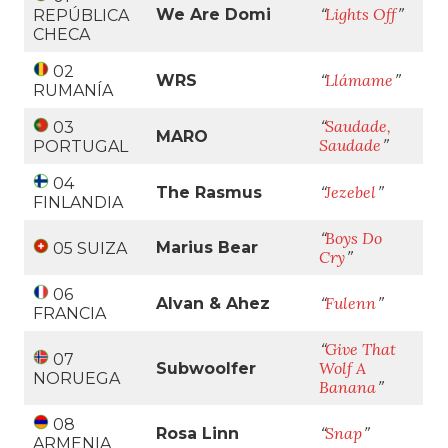
Lights Off
We Are Domi
“
”
REPÚBLICA
CHECA
02
Llámame
WRS
“
”
RUMANÍA
Saudade,
“
03
MARO
Saudade
”
PORTUGAL
04
Jezebel
The Rasmus
“
”
FINLANDIA
Boys Do
“
Marius Bear
05 SUIZA
Cry
”
06
Fulenn
Alvan & Ahez
“
”
FRANCIA
Give That
“
07
Wolf A
Subwoolfer
NORUEGA
Banana
”
08
Snap
Rosa Linn
“
”
ARMENIA