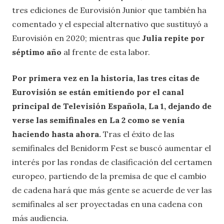
DESDE ESPAÑA
En España, esta edición contamos una vez más con
los
comentarios de la pareja formada por Tony
Aguilar y Julia Varela
. Este
es el cuarto
Eurovisión como comentarista para el locutor
radiofónico
de los 40 principales, sin contar las
tres ediciones de Eurovisión Junior que también ha
comentado y el especial alternativo que sustituyó a
Eurovisión en 2020; mientras que
Julia repite por
séptimo año
al frente de esta labor.
Por primera vez en la historia, las tres citas de
Eurovisión se están emitiendo por el canal
principal de Televisión Española, La 1, dejando de
verse las semifinales en La 2 como se venía