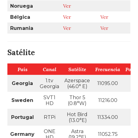
Ver
Ver
Estonia
Ver
Austria
Ver
Croacia
Ver
Ver
Chipre
República
Ver
Checa
Ver
Noruega
Ver
Ver
Bélgica
Ver
Ver
Rumania
Satélite
País
Canal
Satélite
Frecuencia
Polar