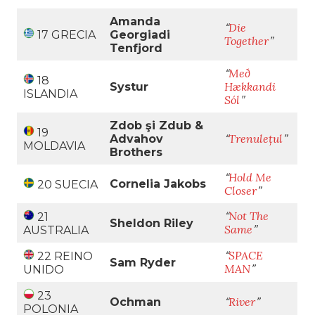
Amanda
Die
“
17 GRECIA
Georgiadi
Together
”
Tenfjord
Með
“
18
Hækkandi
Systur
ISLANDIA
Sól
”
Zdob şi Zdub &
19
Trenulețul
Advahov
“
”
MOLDAVIA
Brothers
Hold Me
“
Cornelia Jakobs
20 SUECIA
Closer
”
Not The
“
21
Sheldon Riley
Same
”
AUSTRALIA
SPACE
“
22 REINO
Sam Ryder
MAN
”
UNIDO
23
River
Ochman
“
”
POLONIA