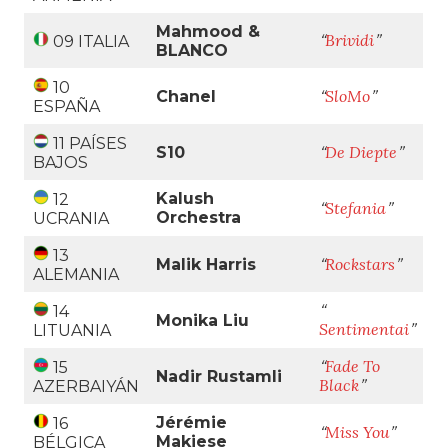
Mahmood &
Brividi
“
”
09 ITALIA
BLANCO
10
SloMo
Chanel
“
”
ESPAÑA
11 PAÍSES
De Diepte
S10
“
”
BAJOS
Kalush
12
Stefania
“
”
Orchestra
UCRANIA
13
Rockstars
Malik Harris
“
”
ALEMANIA
“
14
Monika Liu
Sentimentai
”
LITUANIA
Fade To
“
15
Nadir Rustamli
Black
”
AZERBAIYÁN
Jérémie
16
Miss You
“
”
Makiese
BÉLGICA