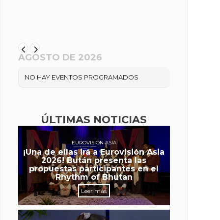
AGOSTO DE 2026
NO HAY EVENTOS PROGRAMADOS
ÚLTIMAS NOTICIAS
EUROVISIÓN ASIA
¡Una de ellas irá a Eurovisión Asia
2026! Bután presenta las
propuestas participantes en el
Rhythm of Bhutan
Leer más