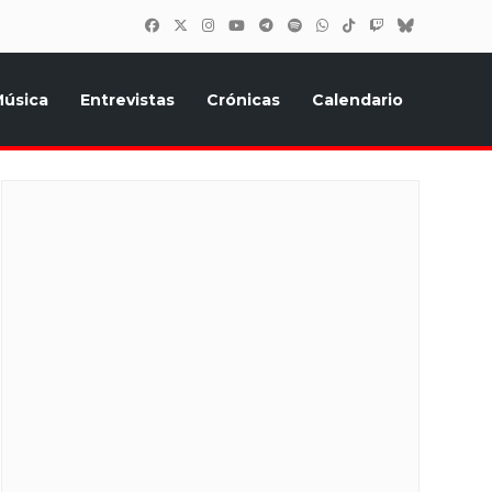
úsica
Entrevistas
Crónicas
Calendario
inión, Eurostars, y todo lo relacionado con el festival de