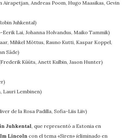
n Airapetjan, Andreas Poom, Hugo Maasikas, Gevin
obin Juhkental)
-Eerik Lai, Johanna Holvandus, Maiko Tammik)
ar, Mihkel Mõttus, Rauno Kutti, Kaspar Koppel,
van Säde)
rederik Küüts, Anett Kulbin, Jason Hunter)
r)
, Lauri Lembinen)
ver de la Rosa Padilla, Sofia-Liis Liiv)
in Juhkental
, que representó a Estonia en
lm Lincoln
con el tema «Siren» (eliminado en