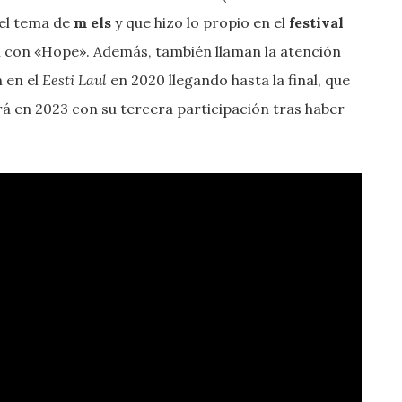
el tema de
m els
y que hizo lo propio en el
festival
 con «Hope». Además, también llaman la atención
n en el
Eesti Laul
en 2020 llegando hasta la final, que
rá en 2023 con su tercera participación tras haber