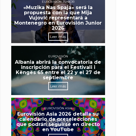
EUROVISIÓN JUNIOR
«Muzika Nas Spaja» será la
propuesta con la que Mija
Vujović representará a
Montenegro en Eurovisión Junior
2026
Leer más
EUROVISIÓN
Albania abrirá la convocatoria de
inscripción para el Festivali i
Këngës 65 entre el 22 y el 27 de
septiembre
Leer más
EUROVISIÓN ASIA
Eurovisión Asia 2026 detalla su
calendario de preselecciones
que podrán seguirse en directo
en YouTube