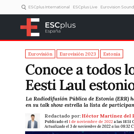
ESCplus International
ESCplus Live
Eurovision Soun
ESCplus España
Tu punto de referencia al
Eurovisión y NFs.
Eurovisión
Eurovisión 2023
Estonia
Conoce a todos lo
Eesti Laul estoni
La Radiodifusión Pública de Estonia (ERR) h
en su talk show estrella la lista de particip
Redactado por:
Héctor Martínez del 
Publicado el
1 de noviembre de 2022
a las 18:51
Actualizado el 3 de noviembre de 2022 a las 08:32 