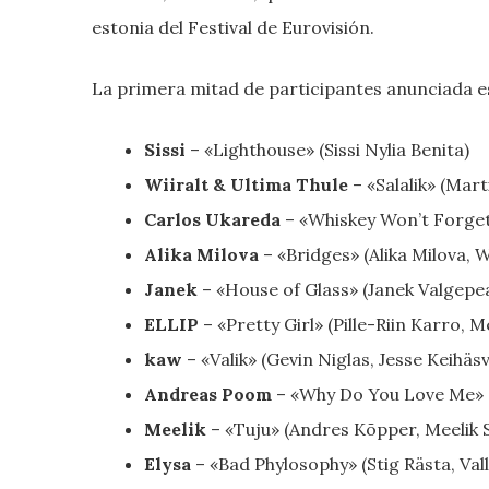
estonia del Festival de Eurovisión.
La primera mitad de participantes anunciada es
Sissi
– «Lighthouse» (Sissi Nylia Benita)
Wiiralt & Ultima Thule
– «Salalik» (Ma
Carlos Ukareda
– «Whiskey Won’t Forget
Alika Milova
– «Bridges» (Alika Milova,
Janek
– «House of Glass» (Janek Valgepea
ELLIP
– «Pretty Girl» (Pille-Riin Karro, M
kaw
– «Valik» (Gevin Niglas, Jesse Keihäs
Andreas Poom
– «Why Do You Love Me» (
Meelik
– «Tuju» (Andres Kõpper, Meelik 
Elysa
– «Bad Phylosophy» (Stig Rästa, Val