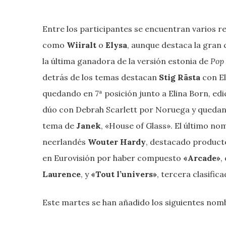
Entre los participantes se encuentran varios r
como
Wiiralt
o
Elysa
, aunque destaca la gran
la última ganadora de la versión estonia de
Pop 
detrás de los temas destacan
Stig Rästa
con El
quedando en 7ª posición junto a Elina Born, edi
dúo con Debrah Scarlett por Noruega y quedando
tema de
Janek
, «House of Glass». El último no
neerlandés
Wouter Hardy
, destacado product
en Eurovisión por haber compuesto
«Arcade»
,
Laurence
, y
«Tout l’univers»
, tercera clasific
Este martes se han añadido los siguientes nom