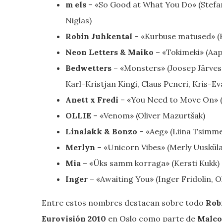
m els
– «So Good at What You Do» (Stefa
Niglas)
Robin Juhkental
– «Kurbuse matused» (R
Neon Letters & Maiko
– «Tokimeki» (Aap
Bedwetters
– «Monsters» (Joosep Järvesa
Karl-Kristjan Kingi, Claus Peneri, Kris-E
Anett x Fredi
– «You Need to Move On» (F
OLLIE
– «Venom» (Oliver Mazurtšak)
Linalakk & Bonzo
– «Aeg» (Liina Tsimme
Merlyn
– «Unicorn Vibes» (Merly Uusküla
Mia
– «Üks samm korraga» (Kersti Kukk)
Inger
– «Awaiting You» (Inger Fridolin, Oli
Entre estos nombres destacan sobre todo
Rob
Eurovisión 2010
en Oslo como parte de
Malco