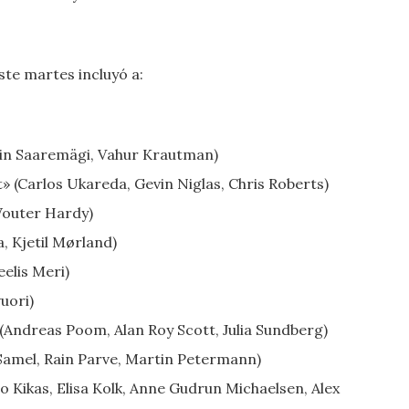
te martes incluyó a:
rtin Saaremägi, Vahur Krautman)
» (Carlos Ukareda, Gevin Niglas, Chris Roberts)
 Wouter Hardy)
, Kjetil Mørland)
eelis Meri)
vuori)
Andreas Poom, Alan Roy Scott, Julia Sundberg)
Samel, Rain Parve, Martin Petermann)
lo Kikas, Elisa Kolk, Anne Gudrun Michaelsen, Alex