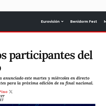
d
Eurovisión
Benidorm Fest
M
ternativo sobre la música y fiestas de toda Europa, Noticias diarias, op
s participantes del
o
a anunciado este martes y miércoles en directo
antes para la próxima edición de su final nacional.
Pino
 CET
CET