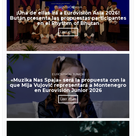
EUROVISIÓN ASIA
¡Una de ellas irá a Eurovisión Asia 2026!
Bután presenta las propuestas participantes
en el Rhythm of Bhutan
Leer más
EUROVISIÓN JUNIOR
«Muzika Nas Spaja» será la propuesta con la
que Mija Vujović representará a Montenegro
en Eurovisión Junior 2026
Leer más