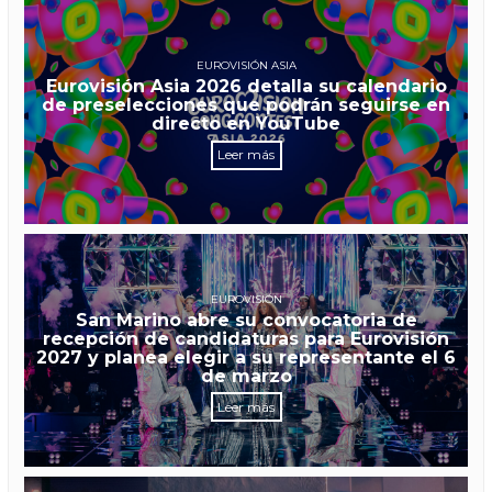
EUROVISIÓN ASIA
Eurovisión Asia 2026 detalla su calendario
de preselecciones que podrán seguirse en
directo en YouTube
Leer más
EUROVISIÓN
San Marino abre su convocatoria de
recepción de candidaturas para Eurovisión
2027 y planea elegir a su representante el 6
de marzo
Leer más