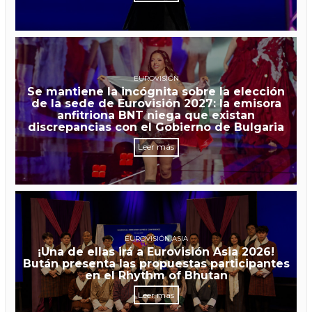
EUROVISIÓN
Se mantiene la incógnita sobre la elección
de la sede de Eurovisión 2027: la emisora
anfitriona BNT niega que existan
discrepancias con el Gobierno de Bulgaria
Leer más
EUROVISIÓN ASIA
¡Una de ellas irá a Eurovisión Asia 2026!
Bután presenta las propuestas participantes
en el Rhythm of Bhutan
Leer más