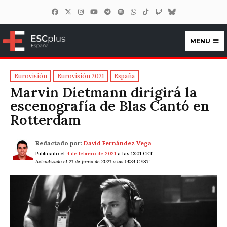
MENU
ESCplus España
Eurovisión
Eurovisión 2021
España
Marvin Dietmann dirigirá la
escenografía de Blas Cantó en
Rotterdam
Redactado por:
David Fernández Vega
Publicado el
4 de febrero de 2021
a las 13:01 CET
Actualizado el 21 de junio de 2021 a las 14:34 CEST