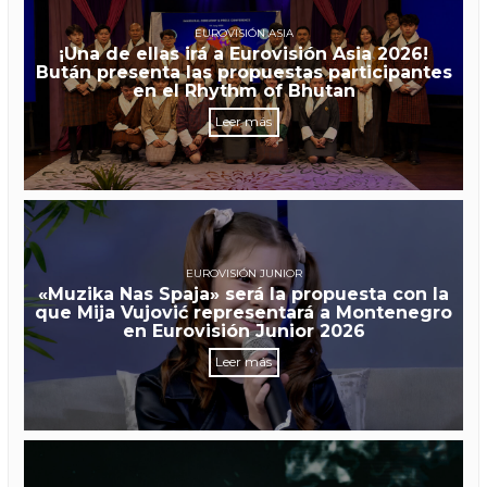
EUROVISIÓN ASIA
¡Una de ellas irá a Eurovisión Asia 2026!
Bután presenta las propuestas participantes
en el Rhythm of Bhutan
Leer más
EUROVISIÓN JUNIOR
«Muzika Nas Spaja» será la propuesta con la
que Mija Vujović representará a Montenegro
en Eurovisión Junior 2026
Leer más