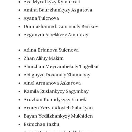
Aya Myratkyzy Kymarrali
Amina Baurzhankyzy Asgatova
Ayana Tulenova
Dinmukhamed Daurenuly Berikov
Ayganym Aibekkyzy Amantay
Adina Erlanova Sulenova
Zhan Aliluy Makim
Alimzhan Meyrambekuly Tugelbai
Abilgayyr Dosanuly Zhumabay
Ainel Armanova Askarova
Kamila Ruslankyzy Sagymbay
Aruzhan Kuandykyzy Ermek
Armen Yervandovich Sahakyan
Bayan Yedilzhankyzy Mukhiden
Esimzhan Inzhu