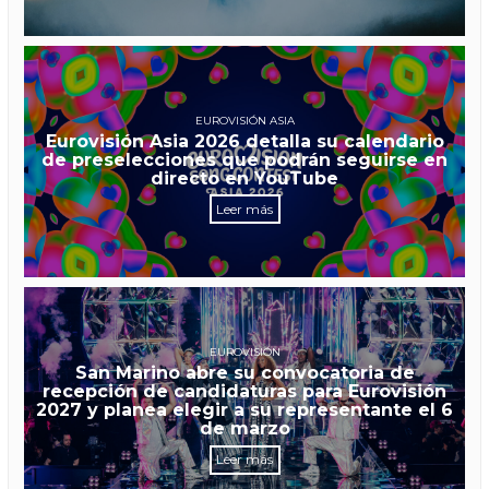
EUROVISIÓN ASIA
Eurovisión Asia 2026 detalla su calendario
de preselecciones que podrán seguirse en
directo en YouTube
Leer más
EUROVISIÓN
San Marino abre su convocatoria de
recepción de candidaturas para Eurovisión
2027 y planea elegir a su representante el 6
de marzo
Leer más