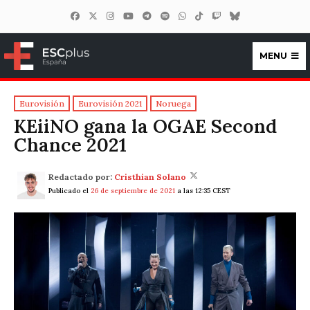
MENU
ESCplus España
Eurovisión
Eurovisión 2021
Noruega
KEiiNO gana la OGAE Second
Chance 2021
Redactado por:
Cristhian Solano
Publicado el
26 de septiembre de 2021
a las 12:35 CEST