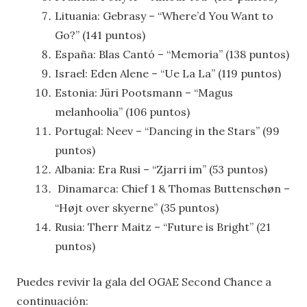
Lituania: Gebrasy – “Where’d You Want to
Go?” (141 puntos)
España: Blas Cantó – “Memoria” (138 puntos)
Israel: Eden Alene – “Ue La La” (119 puntos)
Estonia: Jüri Pootsmann – “Magus
melanhoolia” (106 puntos)
Portugal: Neev – “Dancing in the Stars” (99
puntos)
Albania: Era Rusi – “Zjarri im” (53 puntos)
Dinamarca: Chief 1 & Thomas Buttenschøn –
“Højt over skyerne” (35 puntos)
Rusia: Therr Maitz – “Future is Bright” (21
puntos)
Puedes revivir la gala del OGAE Second Chance a
continuación: