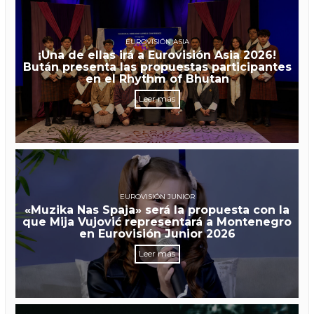
EUROVISIÓN ASIA
¡Una de ellas irá a Eurovisión Asia 2026!
Bután presenta las propuestas participantes
en el Rhythm of Bhutan
Leer más
EUROVISIÓN JUNIOR
«Muzika Nas Spaja» será la propuesta con la
que Mija Vujović representará a Montenegro
en Eurovisión Junior 2026
Leer más