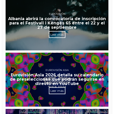
EUROVISIÓN
Albania abrirá la convocatoria de inscripción
para el Festivali i Këngës 65 entre el 22 y el
27 de septiembre
Leer más
EUROVISIÓN ASIA
Eurovisión Asia 2026 detalla su calendario
de preselecciones que podrán seguirse en
directo en YouTube
Leer más