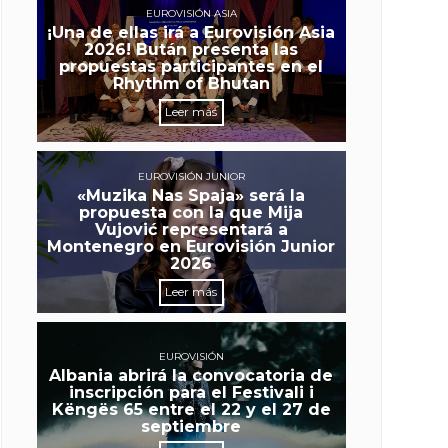
EUROVISIÓN ASIA
¡Una de ellas irá a Eurovisión Asia
2026! Bután presenta las
propuestas participantes en el
Rhythm of Bhutan
Leer más
EUROVISIÓN JUNIOR
«Muzika Nas Spaja» será la
propuesta con la que Mija
Vujović representará a
Montenegro en Eurovisión Junior
2026
Leer más
EUROVISIÓN
Albania abrirá la convocatoria de
inscripción para el Festivali i
Këngës 65 entre el 22 y el 27 de
septiembre