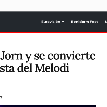
d
Eurovisión
Benidorm Fest
M
ternativo sobre la música y fiestas de toda Europa, Noticias diarias, op
 Jorn y se convierte
ista del Melodi
ET