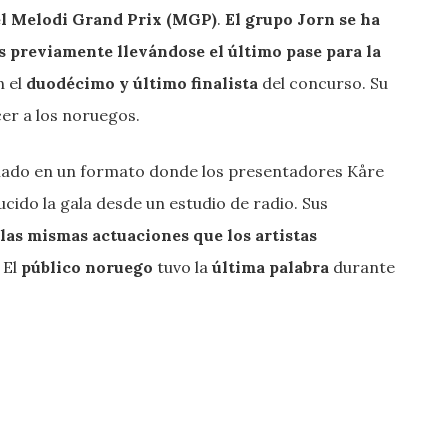
del Melodi Grand Prix
(MGP)
.
El grupo Jorn se ha
s previamente llevándose el último pase para la
n el
duodécimo y último finalista
del concurso. Su
er a los noruegos.
llado en un formato donde los presentadores Kåre
ido la gala desde un estudio de radio. Sus
 las mismas actuaciones que los artistas
El
público noruego
tuvo la
última palabra
durante