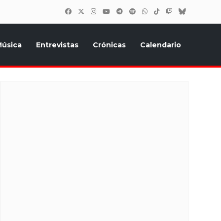
úsica
Entrevistas
Crónicas
Calendario
inión, Eurostars, y todo lo relacionado con el festival de