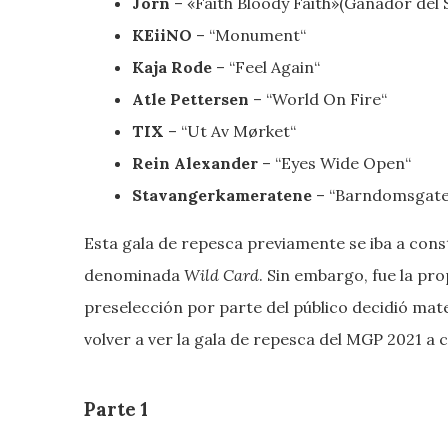
Jorn
– «Faith Bloody Faith»(Ganador del 
KEiiNO
– “Monument“
Kaja Rode
– “Feel Again“
Atle Pettersen
– “World On Fire“
TIX
– “Ut Av Mørket“
Rein Alexander
– “Eyes Wide Open“
Stavangerkameratene
– “Barndomsgate
Esta gala de repesca previamente se iba a const
denominada
Wild Card
. Sin embargo, fue la pr
preselección por parte del público decidió mate
volver a ver la gala de repesca del MGP 2021 a 
Parte 1