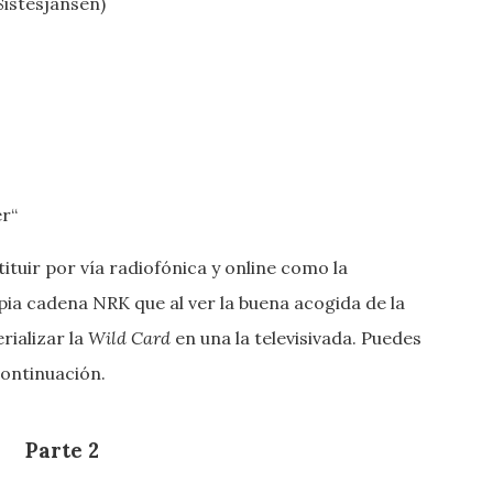
Sistesjansen)
r“
ituir por vía radiofónica y online como la
opia cadena NRK que al ver la buena acogida de la
rializar la
Wild Card
en una la televisivada. Puedes
continuación.
Parte 2