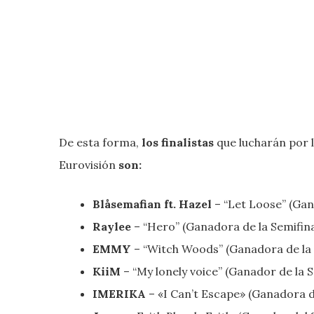
De esta forma,
los finalistas
que lucharán por l
Eurovisión
son:
Blåsemafian ft. Hazel
– “Let Loose” (Gana
Raylee
– “Hero” (Ganadora de la Semifina
EMMY
– “Witch Woods” (Ganadora de la 
KiiM
– “My lonely voice” (Ganador de la S
IMERIKA
– «I Can’t Escape» (Ganadora de