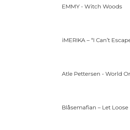
EMMY - Witch Woods
iMERIKA – “I Can’t Escap
Atle Pettersen - World O
Blåsemafian – Let Loose