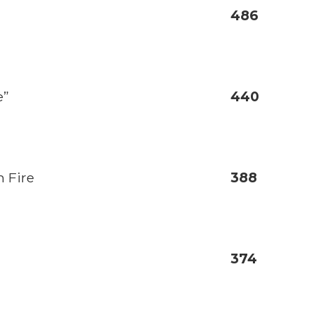
486
e”
440
n Fire
388
374