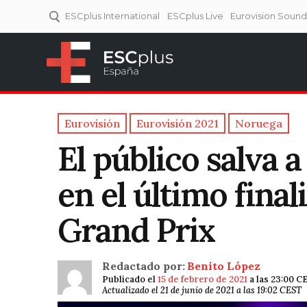
ESCplus International
ESCplus Live
Eurovision Soun
ESCplus España
Tu punto de referencia al
Eurovisión y NFs.
Eurovisión
Eurovisión 2021
Noruega
El público salva a
en el último final
Grand Prix
Redactado por:
Benito López
Publicado el
15 de febrero de 2021
a las 23:00 C
Actualizado el 21 de junio de 2021 a las 19:02 CEST