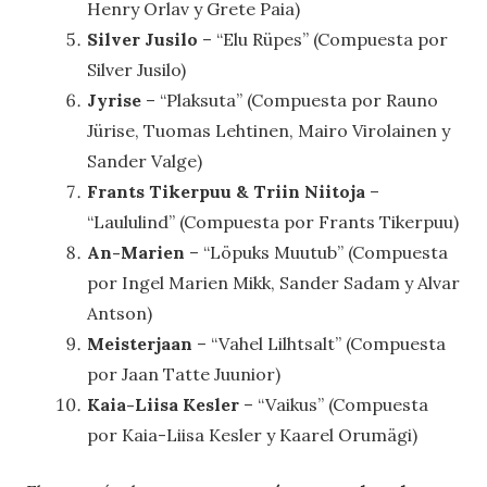
Henry Orlav y Grete Paia)
Silver Jusilo
– “Elu Rüpes” (Compuesta por
Silver Jusilo)
Jyrise
– “Plaksuta” (Compuesta por Rauno
Jürise, Tuomas Lehtinen, Mairo Virolainen y
Sander Valge)
Frants Tikerpuu & Triin Niitoja
–
“Laululind” (Compuesta por Frants Tikerpuu)
An-Marien
– “Löpuks Muutub” (Compuesta
por Ingel Marien Mikk, Sander Sadam y Alvar
Antson)
Meisterjaan
– “Vahel Lilhtsalt” (Compuesta
por Jaan Tatte Juunior)
Kaia-Liisa Kesler
– “Vaikus” (Compuesta
por Kaia-Liisa Kesler y Kaarel Orumägi)