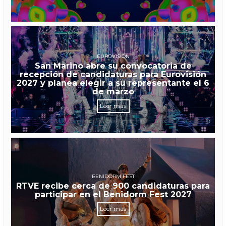
EUROVISIÓN
San Marino abre su convocatoria de
recepción de candidaturas para Eurovisión
2027 y planea elegir a su representante el 6
de marzo
Leer más
BENIDORM FEST
RTVE recibe cerca de 900 candidaturas para
participar en el Benidorm Fest 2027
Leer más