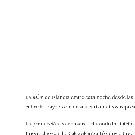
La
RÚV
de Islandia emite esta noche desde las
cubre la trayectoria de sus carismáticos repre
La producción comenzará relatando los inicio
Freyr
, el joven de Reikiavik intentó convertirs