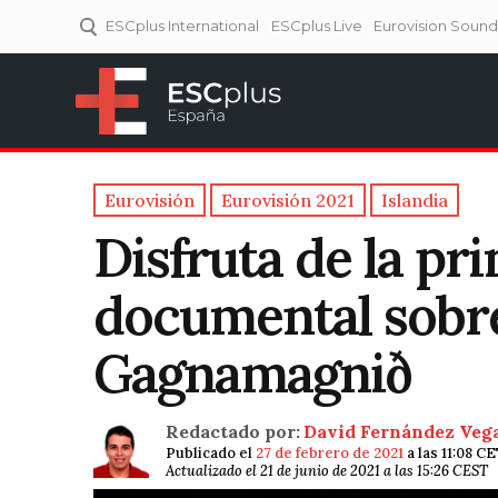
ESCplus International
ESCplus Live
Eurovision Soun
ESCplus España
Tu punto de referencia al
Eurovisión y NFs.
Eurovisión
Eurovisión 2021
Islandia
Disfruta de la pr
documental sobre
Gagnamagnið
Redactado por:
David Fernández Veg
Publicado el
27 de febrero de 2021
a las 11:08 C
Actualizado el 21 de junio de 2021 a las 15:26 CEST