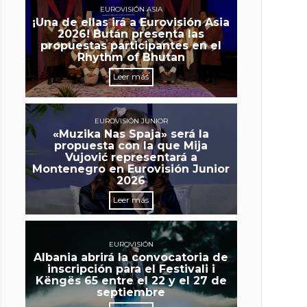
EUROVISIÓN ASIA
¡Una de ellas irá a Eurovisión Asia
2026! Bután presenta las
propuestas participantes en el
Rhythm of Bhutan
Leer más
EUROVISIÓN JUNIOR
«Muzika Nas Spaja» será la
propuesta con la que Mija
Vujović representará a
Montenegro en Eurovisión Junior
2026
Leer más
EUROVISIÓN
Albania abrirá la convocatoria de
inscripción para el Festivali i
Këngës 65 entre el 22 y el 27 de
septiembre