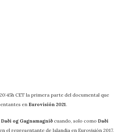
 20:45h CET la primera parte del documental que
sentantes en
Eurovisión 2021
.
s
Daði og Gagnamagnið
cuando, solo como
Daði
e en el representante de Islandia en Eurovisión 2017,