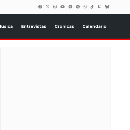
úsica
Entrevistas
Crónicas
Calendario
inión, Eurostars, y todo lo relacionado con el festival de