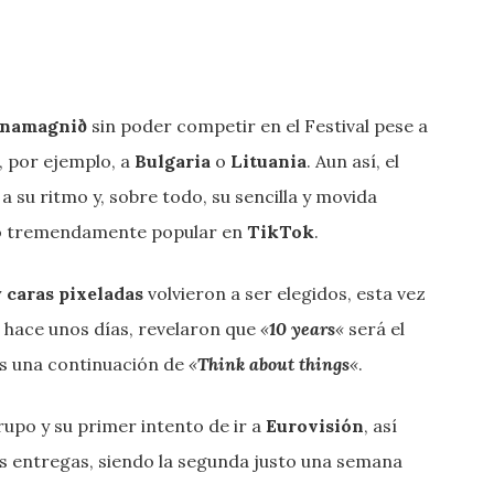
gnamagnið
sin poder competir en el Festival pese a
, por ejemplo, a
Bulgaria
o
Lituania
. Aun así, el
 a su ritmo y, sobre todo, su sencilla y movida
izo tremendamente popular en
TikTok
.
 caras pixeladas
volvieron a ser elegidos, esta vez
, hace unos días, revelaron que
«
10 years
«
será el
es una continuación de
«
Think about things
«
.
rupo y su primer intento de ir a
Eurovisión
, así
os entregas, siendo la segunda justo una semana