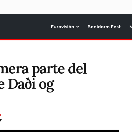
d
Eurovisión
Benidorm Fest
M
ternativo sobre la música y fiestas de toda Europa, Noticias diarias, op
imera parte del
 Daði og
a
ET