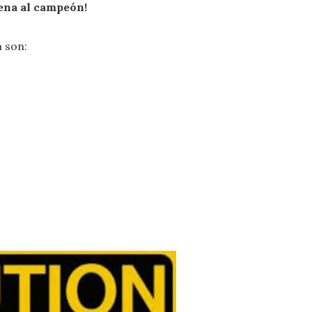
ena al campeón!
n son: