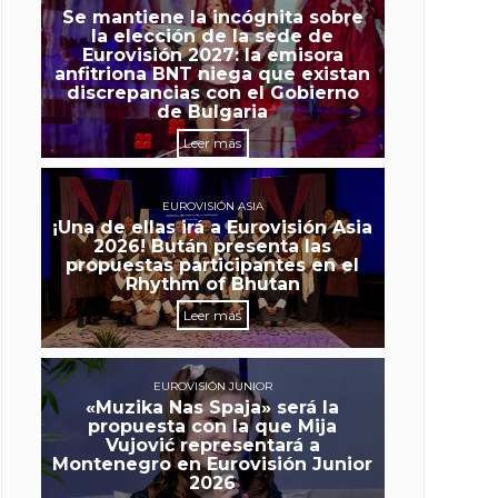
Se mantiene la incógnita sobre
la elección de la sede de
Eurovisión 2027: la emisora
anfitriona BNT niega que existan
discrepancias con el Gobierno
de Bulgaria
Leer más
EUROVISIÓN ASIA
¡Una de ellas irá a Eurovisión Asia
2026! Bután presenta las
propuestas participantes en el
Rhythm of Bhutan
Leer más
EUROVISIÓN JUNIOR
«Muzika Nas Spaja» será la
propuesta con la que Mija
Vujović representará a
Montenegro en Eurovisión Junior
2026