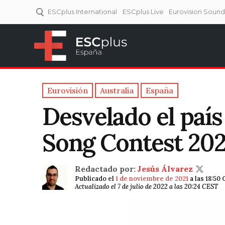
ESCplus International
ESCplus Live
Eurovision Soun
ESCplus España
Tu punto de referencia al
Eurovisión y NFs.
Eurovisión
Australia
España
Desvelado el paí
Song Contest 202
Redactado por:
Jesús Álvarez
Publicado el
1 de noviembre de 2021
a las 18:50
Actualizado el 7 de julio de 2022 a las 20:24 CEST