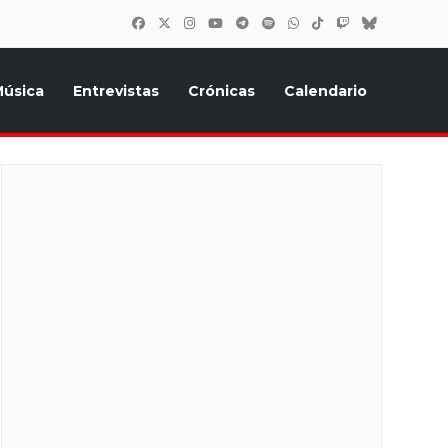
úsica
Entrevistas
Crónicas
Calendario
inión, Eurostars, y todo lo relacionado con el festival de