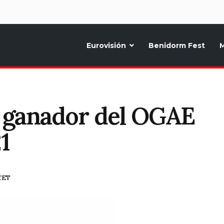
d
Eurovisión
Benidorm Fest
M
ternativo sobre la música y fiestas de toda Europa, Noticias diarias, op
s ganador del OGAE
1
 CET