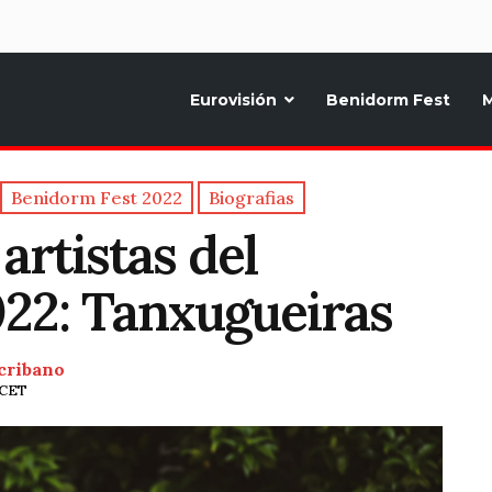
d
Eurovisión
Benidorm Fest
M
ternativo sobre la música y fiestas de toda Europa, Noticias diarias, op
Benidorm Fest 2022
Biografias
artistas del
22: Tanxugueiras
cribano
 CET