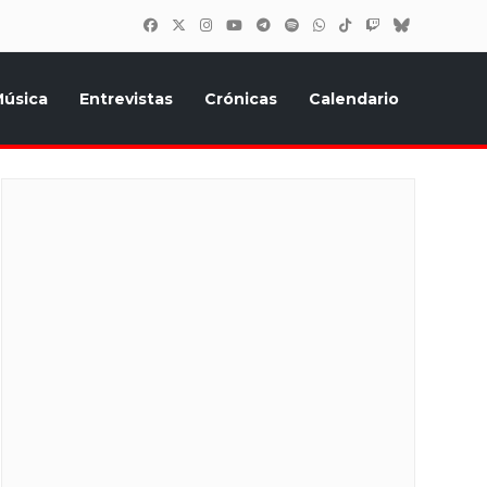
úsica
Entrevistas
Crónicas
Calendario
inión, Eurostars, y todo lo relacionado con el festival de