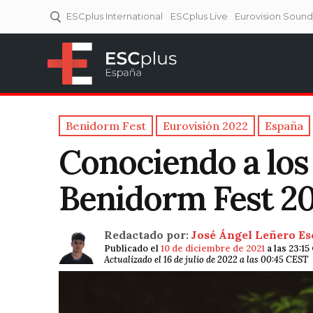
ESCplus International
ESCplus Live
Eurovision Soun
ESCplus España
Tu punto de referencia al
Eurovisión y NFs.
Benidorm Fest
Eurovisión 2022
España
Conociendo a los 
Benidorm Fest 20
Redactado por:
José Ángel Leñero Es
Publicado el
10 de diciembre de 2021
a las 23:15
Actualizado el 16 de julio de 2022 a las 00:45 CEST