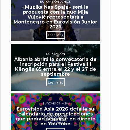
EUROVISIÓN JUNIOR
«Muzika Nas Spaja» será la
propuesta con la que Mija
Vujović representará a
Montenegro en Eurovisión Junior
2026
Leer más
EUROVISIÓN
Albania abrirá la convocatoria de
inscripción para el Festivali i
Këngës 65 entre el 22 y el 27 de
septiembre
Leer más
EUROVISIÓN ASIA
Eurovisión Asia 2026 detalla su
calendario de preselecciones
que podrán seguirse en directo
en YouTube