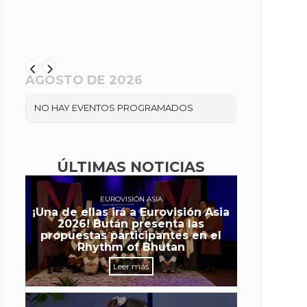
AGOSTO DE 2026
NO HAY EVENTOS PROGRAMADOS
ÚLTIMAS NOTICIAS
EUROVISIÓN ASIA
¡Una de ellas irá a Eurovisión Asia
2026! Bután presenta las
propuestas participantes en el
Rhythm of Bhutan
Leer más