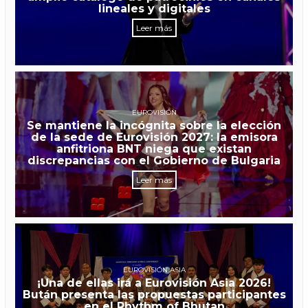
lineales y digitales
Leer más
EUROVISIÓN
Se mantiene la incógnita sobre la elección
de la sede de Eurovisión 2027: la emisora
anfitriona BNT niega que existan
discrepancias con el Gobierno de Bulgaria
Leer más
EUROVISIÓN ASIA
¡Una de ellas irá a Eurovisión Asia 2026!
Bután presenta las propuestas participantes
en el Rhythm of Bhutan