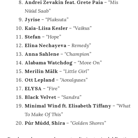
Andrei Zevakin feat. Grete Paia
–
“Mis
Nüüd Saab”
Jyrise
–
“Plaksuta”
Kaia-Liisa Kesler
–
“Vaikus”
Stefan
–
“Hope”
Elina Nechayeva
–
Remedy”
Anna Sahlene
–
“Champion”
Alabama Watchdog
–
“Move On”
Merilin Mälk
–
“Little Girl”
Ott Lepland
–
“Aovalguses”
ELYSA
–
“Fire”
Black Velvet
–
“Sandra”
Minimal Wind ft. Elisabeth Tiffany
–
“What
To Make Of This”
Púr Múdd, Shira
–
“Golden Shores”