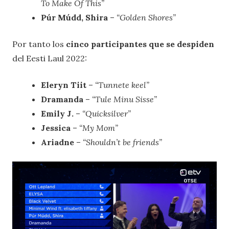
To Make Of This”
Púr Múdd, Shira
–
“Golden Shores”
Por tanto los
cinco participantes que se despiden
del Eesti Laul 2022:
Eleryn Tiit
–
“Tunnete keel”
Dramanda
–
“Tule Minu Sisse”
Emily J.
–
“Quicksilver”
Jessica
–
“My Mom”
Ariadne
–
“Shouldn’t be friends”