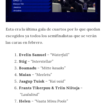
Esta era la última gala de cuartos por lo que quedan
escogidos ya todos los semifinalistas que se verán
las caras en febrero.
Evelin Samuel
–
“Waterfall”
Stig
–
“Interstellar”
Boamadu
–
“Mitte kauaks”
Maian
–
“Meeletu”
Jaagup Tuisk
–
“Kui vaid”
Frants Tikerpuu & Triin Niitoja
–
“Laululind”
Helen
–
“Vaata Minu Poole”