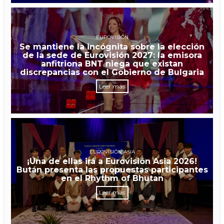
EUROVISIÓN
Se mantiene la incógnita sobre la elección
de la sede de Eurovisión 2027: la emisora
anfitriona BNT niega que existan
discrepancias con el Gobierno de Bulgaria
Leer más
EUROVISIÓN ASIA
¡Una de ellas irá a Eurovisión Asia 2026!
Bután presenta las propuestas participantes
en el Rhythm of Bhutan
Leer más