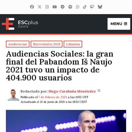
MENU
ESCplus España
Audiencias
Eurovisión 2021
Lituania
Audiencias Sociales: la gran
final del Pabandom Iš Naujo
2021 tuvo un impacto de
404.900 usuarios
Redactado por:
Hugo Carabaña Menéndez
Publicado el
7 de febrero de 2021
a las 11:52 CET
Actualizado el 21 de junio de 2021 a las 18:52 CEST