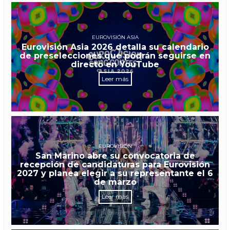
EUROVISIÓN ASIA
Eurovisión Asia 2026 detalla su calendario
de preselecciones que podrán seguirse en
directo en YouTube
Leer más
EUROVISIÓN
San Marino abre su convocatoria de
recepción de candidaturas para Eurovisión
2027 y planea elegir a su representante el 6
de marzo
Leer más