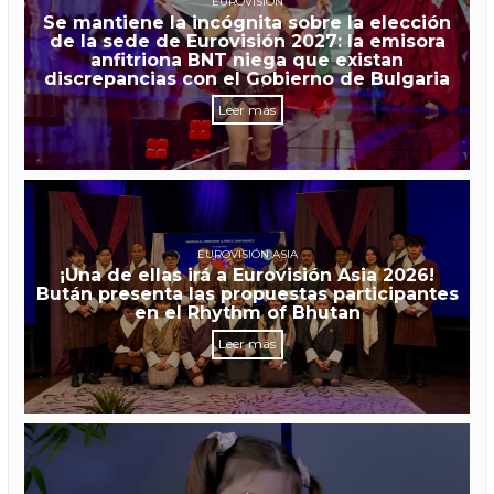
EUROVISIÓN
Se mantiene la incógnita sobre la elección
de la sede de Eurovisión 2027: la emisora
anfitriona BNT niega que existan
discrepancias con el Gobierno de Bulgaria
Leer más
EUROVISIÓN ASIA
¡Una de ellas irá a Eurovisión Asia 2026!
Bután presenta las propuestas participantes
en el Rhythm of Bhutan
Leer más