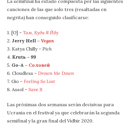
La semifinal ha estado compuesta por las siguientes
canciones de las que solo tres (resaltadas en
negrita) han conseguido clasificarse:
1. [O] –
Там, Куди Я Йду
2.
Jerry Hell –
Vegan
3. Katya Chilly –
Pich
4.
Krutь –
99
5.
Go-A –
Соловей
6. Cloudless –
Drown Me Down
7. Gio –
Feeling So Lost
8. Assol –
Save It
Las próximas dos semanas serán decisivas para
Ucrania en el festival ya que celebrarán la segunda
semifinal y la gran final del Vidbir 2020.