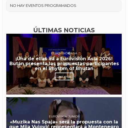
NO HAY EVENTOS PROGRAMADOS
ÚLTIMAS NOTICIAS
EUROVISIÓN ASIA
¡Una de ellas irá a Eurovisión Asia 2026!
Bután presenta las propuestas participantes
en el Rhythm of Bhutan
Leer más
EUROVISIÓN JUNIOR
«Muzika Nas Spaja» será la propuesta con la
que Mija Vujović representará a Montenegro