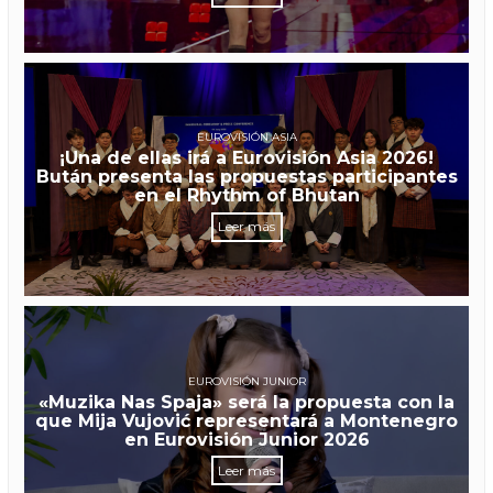
EUROVISIÓN ASIA
¡Una de ellas irá a Eurovisión Asia 2026!
Bután presenta las propuestas participantes
en el Rhythm of Bhutan
Leer más
EUROVISIÓN JUNIOR
«Muzika Nas Spaja» será la propuesta con la
que Mija Vujović representará a Montenegro
en Eurovisión Junior 2026
Leer más