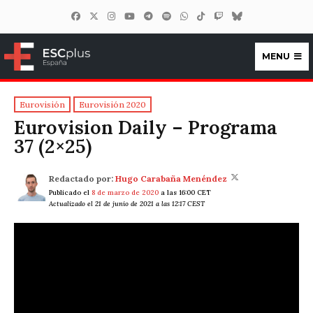
MENU
ESCplus España
Eurovisión
Eurovisión 2020
Eurovision Daily – Programa
37 (2×25)
Redactado por:
Hugo Carabaña Menéndez
Publicado el
8 de marzo de 2020
a las 16:00 CET
Actualizado el 21 de junio de 2021 a las 12:17 CEST