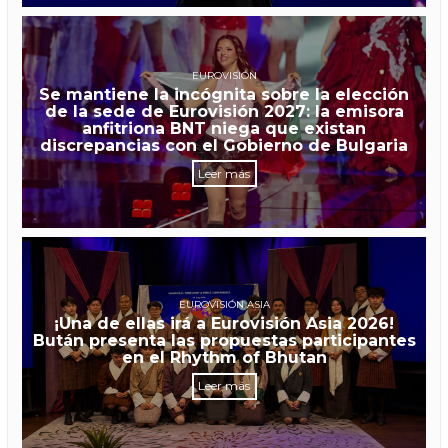
EUROVISIÓN
Se mantiene la incógnita sobre la elección
de la sede de Eurovisión 2027: la emisora
anfitriona BNT niega que existan
discrepancias con el Gobierno de Bulgaria
Leer más
EUROVISIÓN ASIA
¡Una de ellas irá a Eurovisión Asia 2026!
Bután presenta las propuestas participantes
en el Rhythm of Bhutan
Leer más