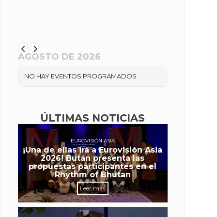
AGOSTO DE 2026
NO HAY EVENTOS PROGRAMADOS
ÚLTIMAS NOTICIAS
EUROVISIÓN ASIA
¡Una de ellas irá a Eurovisión Asia
2026! Bután presenta las
propuestas participantes en el
Rhythm of Bhutan
Leer más