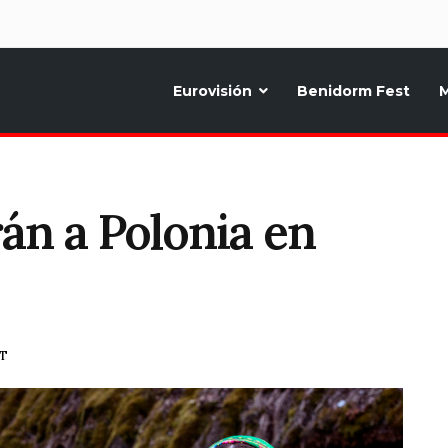
d
Eurovisión
Benidorm Fest
M
ternativo sobre la música y fiestas de toda Europa, Noticias diarias, op
án a Polonia en
ET