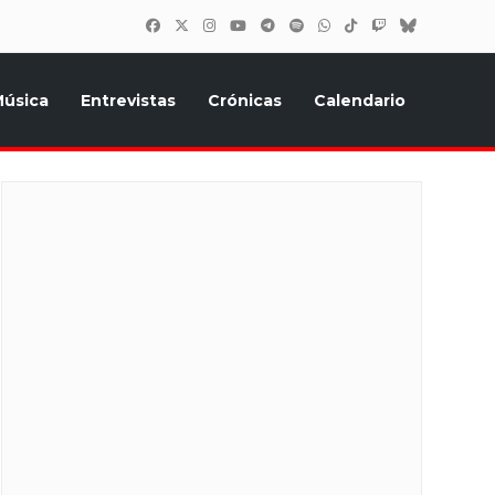
úsica
Entrevistas
Crónicas
Calendario
inión, Eurostars, y todo lo relacionado con el festival de