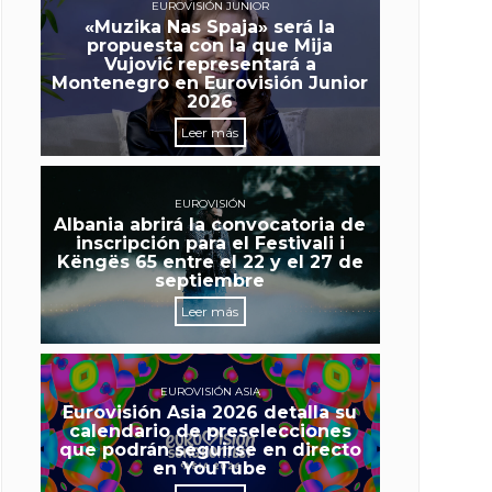
EUROVISIÓN JUNIOR
«Muzika Nas Spaja» será la
propuesta con la que Mija
Vujović representará a
Montenegro en Eurovisión Junior
2026
Leer más
EUROVISIÓN
Albania abrirá la convocatoria de
inscripción para el Festivali i
Këngës 65 entre el 22 y el 27 de
septiembre
Leer más
EUROVISIÓN ASIA
Eurovisión Asia 2026 detalla su
calendario de preselecciones
que podrán seguirse en directo
en YouTube