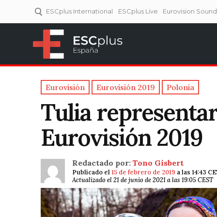
ESCplus International
ESCplus Live
Eurovision Soun
ESCplus España
Tu punto de referencia al
Eurovisión y NFs.
Eurovisión
Eurovisión 2019
Polonia
Tulia representar
Eurovisión 2019
Redactado por:
Tono Gisbert
Publicado el
15 de febrero de 2019
a las 14:43 C
Actualizado el 21 de junio de 2021 a las 19:05 CEST