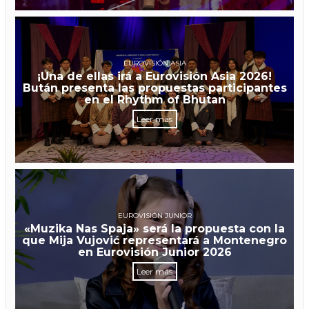
EUROVISIÓN ASIA
¡Una de ellas irá a Eurovisión Asia 2026!
Bután presenta las propuestas participantes
en el Rhythm of Bhutan
Leer más
EUROVISIÓN JUNIOR
«Muzika Nas Spaja» será la propuesta con la
que Mija Vujović representará a Montenegro
en Eurovisión Junior 2026
Leer más