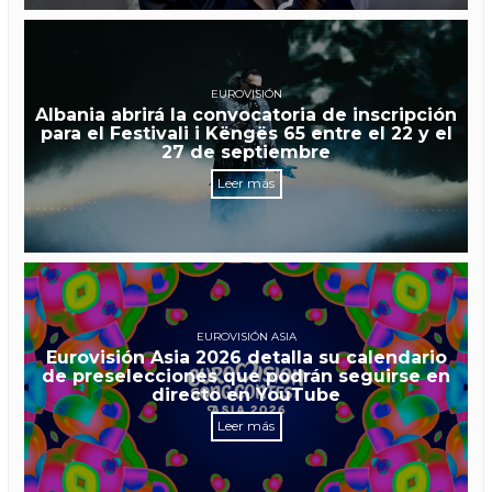
EUROVISIÓN
Albania abrirá la convocatoria de inscripción
para el Festivali i Këngës 65 entre el 22 y el
27 de septiembre
Leer más
EUROVISIÓN ASIA
Eurovisión Asia 2026 detalla su calendario
de preselecciones que podrán seguirse en
directo en YouTube
Leer más