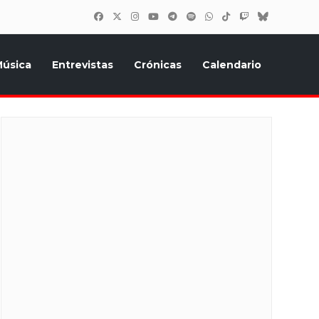
úsica
Entrevistas
Crónicas
Calendario
inión, Eurostars, y todo lo relacionado con el festival de