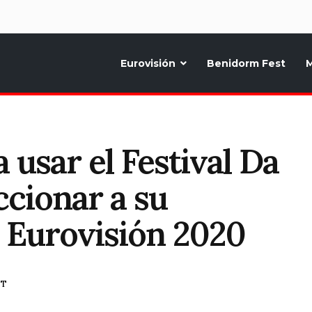
d
Eurovisión
Benidorm Fest
M
ternativo sobre la música y fiestas de toda Europa, Noticias diarias, op
 usar el Festival Da
ccionar a su
 Eurovisión 2020
ST