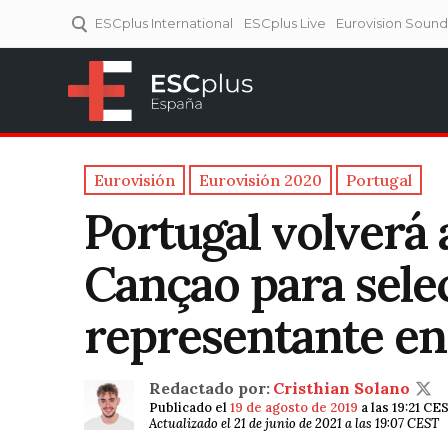
ESCplus International
ESCplus Live
Eurovision Soun
ESCplus España
Tu punto de referencia al
Eurovisión y NFs.
Eurovisión
Eurovisión 2020
Portugal
Portugal volverá a
Cançao para sele
representante en
Redactado por:
Cristhian Solano
Publicado el
19 de agosto de 2019
a las 19:21 CE
Actualizado el 21 de junio de 2021 a las 19:07 CEST