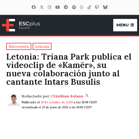
MENU
ESCplus España
Eurovisión
Letonia
Letonia: Triana Park publica el
videoclip de «Kamēr», su
nueva colaboración junto al
cantante Intars Busulis
Redactado por:
Cristhian Solano
Publicado el
19 de octubre de 2019
a las 15:39 CEST
Actualizado el 21 de junio de 2021 a las 18:30 CEST