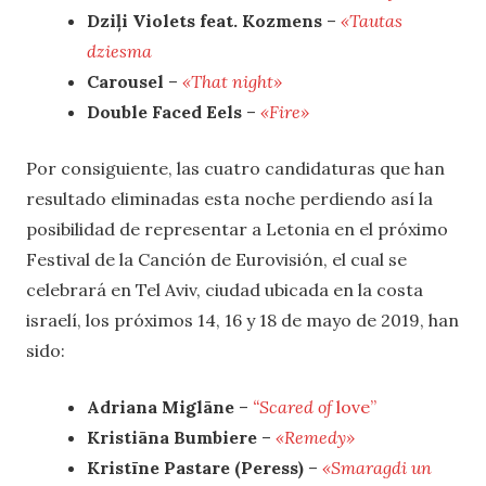
Dziļi Violets feat. Kozmens
–
«Tautas
dziesma
Carousel
–
«That night»
Double Faced Eels
–
«Fire»
Por consiguiente, las cuatro candidaturas que han
resultado eliminadas esta noche perdiendo así la
posibilidad de representar a Letonia en el próximo
Festival de la Canción de Eurovisión, el cual se
celebrará en Tel Aviv, ciudad ubicada en la costa
israelí, los próximos 14, 16 y 18 de mayo de 2019, han
sido:
Adriana Miglāne
–
“Scared of
love”
Kristiāna Bumbiere
–
«Remedy»
Kristīne Pastare (Peress)
–
«Smaragdi un