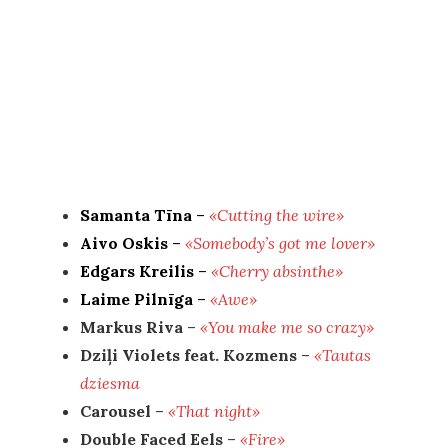
Samanta Tīna
–
«Cutting the wire»
Aivo Oskis
–
«Somebody’s got me lover»
Edgars Kreilis
–
«Cherry absinthe»
Laime Pilnīga
–
«Awe»
Markus Riva
–
«You make me so crazy»
Dziļi Violets feat. Kozmens
–
«Tautas
dziesma
Carousel
–
«That night»
Double Faced Eels
–
«Fire»