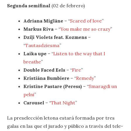
Segunda semifinal
(02 de febrero)
Adriana Miglāne
– “
Scared of love
”
Markus Riva
– “
You make me so crazy
”
Dziļi Violets feat. Kozmens
–
“
Tautasdziesma
”
Laika upe
– “
Listen to the way that I
breathe
”
Double Faced Eels
– “
Fire
”
Kristiāna Bumbiere
– “
Remedy
”
Kristīne Pastare (Peress)
– “
Smaragdi un
pelni
”
Carousel
– “
That Night
”
La preselección letona estará formada por tres
galas en las que el jurado y público a través del tele-