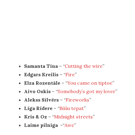
Samanta Tīna
– “
Cutting the wire
”
Edgars Kreilis
– “
Fire
”
Elza Rozentāle
– “
You came on tiptoe
”
Aivo Oskis
– “
Somebody’s got my lover
”
Alekss Silvērs
– “
Fireworks
”
Līga Rīdere
– “
Būšu tepat
”
Kris & Oz
– “
Midnight streets
”
Laime pilnīga
-“
Awe
”