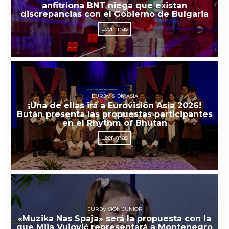
anfitriona BNT niega que existan
discrepancias con el Gobierno de Bulgaria
Leer más
EUROVISIÓN ASIA
¡Una de ellas irá a Eurovisión Asia 2026!
Bután presenta las propuestas participantes
en el Rhythm of Bhutan
Leer más
EUROVISIÓN JUNIOR
«Muzika Nas Spaja» será la propuesta con la
que Mija Vujović representará a Montenegro