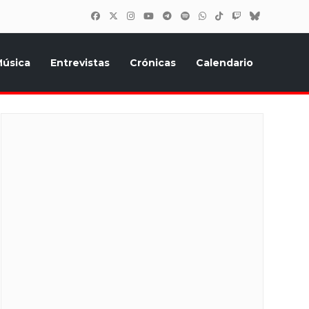
úsica
Entrevistas
Crónicas
Calendario
inión, Eurostars, y todo lo relacionado con el festival de