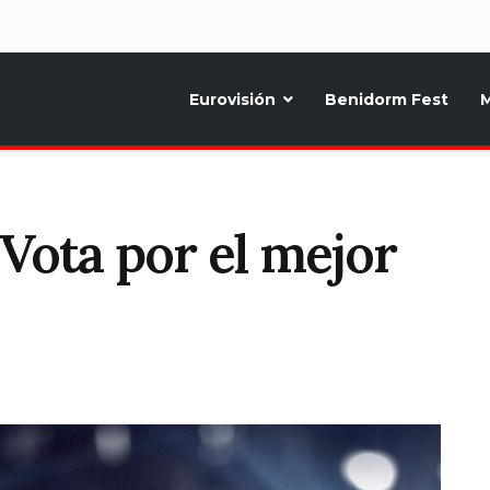
d
Eurovisión
Benidorm Fest
M
ternativo sobre la música y fiestas de toda Europa, Noticias diarias, op
Vota por el mejor