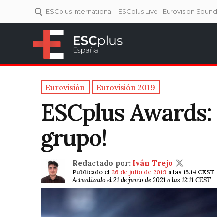
ESCplus International
ESCplus Live
Eurovision Soun
ESCplus España
Tu punto de referencia al
Eurovisión y NFs.
Eurovisión
Eurovisión 2019
ESCplus Awards: 
grupo!
Redactado por:
Iván Trejo
Publicado el
26 de julio de 2019
a las 15:14 CEST
Actualizado el 21 de junio de 2021 a las 12:11 CEST