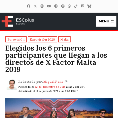
MENU
ESCplus España
Eurovisión
Eurovisión 2020
Malta
Elegidos los 6 primeros
participantes que llegan a los
directos de X Factor Malta
2019
Redactado por:
Miguel Pons
Publicado el
22 de diciembre de 2019
a las 22:51 CET
Actualizado el 21 de junio de 2021 a las 18:58 CEST