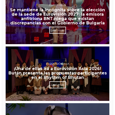
EUROVISIÓN
Se mantiene la incógnita sobre la elección
de la sede de Eurovisión 2027: la emisora
anfitriona BNT niega que existan
discrepancias con el Gobierno de Bulgaria
Leer más
EUROVISIÓN ASIA
¡Una de ellas irá a Eurovisión Asia 2026!
Bután presenta las propuestas participantes
en el Rhythm of Bhutan
Leer más